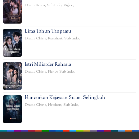
Drama Korea
,
Sub Indo
,
Vigloo
,
Lima Tahun Tanpamu
Drama China
,
Reelshort
,
Sub Indo
,
Istri Miliarder Rahasia
Drama China
,
Flextv
,
Sub Indo
,
Hancurkan Kejayaan Suami Selingkuh
Drama China
,
Netshort
,
Sub Indo
,