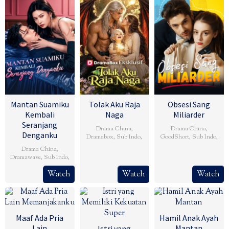
Mantan Suamiku
Tolak Aku Raja
Obsesi Sang
Kembali
Naga
Miliarder
Seranjang
Drama China
,
Drama China
,
Denganku
Dramabox
,
Sub Indo
,
GoodShort
,
Sub Indo
,
Drama China
,
Dramawave
,
Sub Indo
,
Watch
Watch
Watch
Maaf Ada Pria
Hamil Anak Ayah
Lain
Mantan
Istri yang