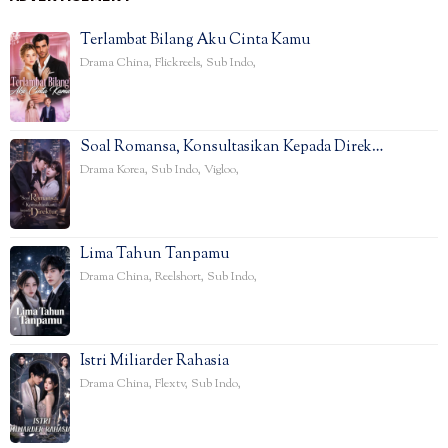
Terlambat Bilang Aku Cinta Kamu
Drama China
,
Flickreels
,
Sub Indo
,
Soal Romansa, Konsultasikan Kepada Direk…
Drama Korea
,
Sub Indo
,
Vigloo
,
Lima Tahun Tanpamu
Drama China
,
Reelshort
,
Sub Indo
,
Istri Miliarder Rahasia
Drama China
,
Flextv
,
Sub Indo
,