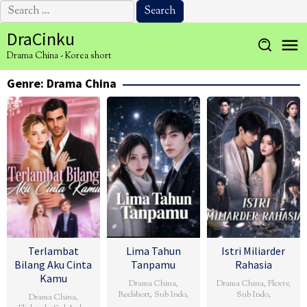
Search
for:
Skip
DraCinku
to
Drama China - Korea short
content
Genre: Drama China
Terlambat
Lima Tahun
Istri Miliarder
Bilang Aku Cinta
Tanpamu
Rahasia
Kamu
Drama China
,
Drama China
,
Flextv
,
Reelshort
,
Sub Indo
,
Sub Indo
,
Drama China
,