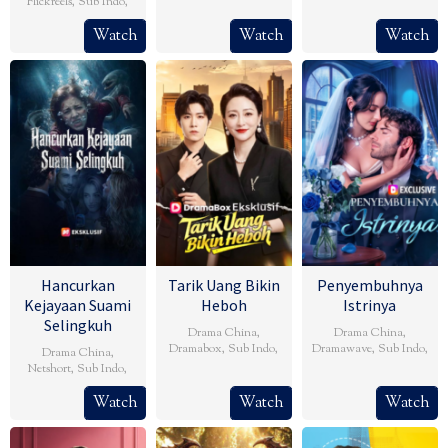
Flickreels
,
Sub Indo
,
Watch
Watch
Watch
Hancurkan
Tarik Uang Bikin
Penyembuhnya
Kejayaan Suami
Heboh
Istrinya
Selingkuh
Drama China
,
Drama China
,
Dramabox
,
Sub Indo
,
Dramawave
,
Sub Indo
,
Drama China
,
Netshort
,
Sub Indo
,
Watch
Watch
Watch