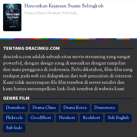
Hancurkan Kejayaan Suami Selingkuh
Drama China
,
Netshort
,
Sub Indo
,
TENTANG DRACINKU.COM
dracinku.com adalah sebuah situs movie streaming yang sangat
powerful, dengan design yang di sesuaikan dengan tampilan
dan mata pengguna di indonesia. Perlu diketahui, film-film yang
terdapat pada web ini didapatkan dari web pencarian di internet.
Kami tidak menyimpan file film tersebut di server sendiri dan
kami hanya menempelkan link-link tersebut di website kami
GENRE FILM
Dramabox
Drama China
Drama Korea
Dramawave
Flickreels
GoodShort
Netshort
Reelshort
Sub English
Sub Indo