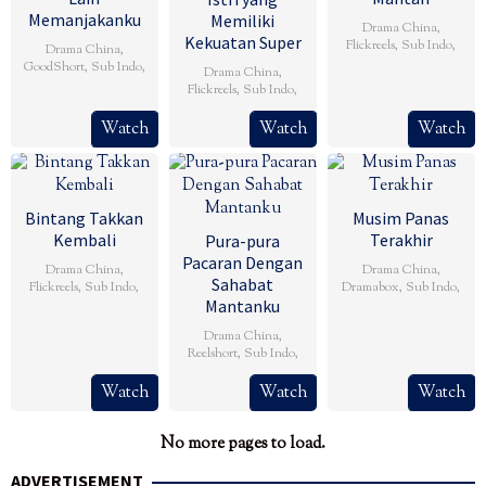
Memanjakanku
Memiliki
Drama China
,
Kekuatan Super
Flickreels
,
Sub Indo
,
Drama China
,
GoodShort
,
Sub Indo
,
Drama China
,
Flickreels
,
Sub Indo
,
Watch
Watch
Watch
Bintang Takkan
Musim Panas
Kembali
Terakhir
Pura-pura
Pacaran Dengan
Drama China
,
Drama China
,
Sahabat
Flickreels
,
Sub Indo
,
Dramabox
,
Sub Indo
,
Mantanku
Drama China
,
Reelshort
,
Sub Indo
,
Watch
Watch
Watch
No more pages to load.
ADVERTISEMENT