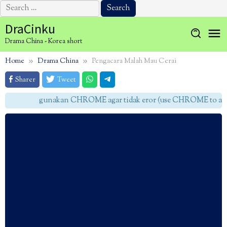
Search
for:
Skip
DraCinku
to
Drama China - Korea short
content
Home
Drama China
Pengacara Malah Mau Cerai
Sharer
Tweet
gunakan CHROME agar tidak eror (use CHROME to avoid