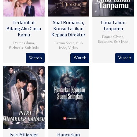
Terlambat
Soal Romansa,
Lima Tahun
Bilang Aku Cinta
Konsultasikan
Tanpamu
Kamu
Kepada Direktur
Drama China
,
Reelshort
,
Sub Indo
Drama China
,
Drama Korea
,
Sub
Flickreels
,
Sub Indo
Indo
,
Vigloo
Watch
Watch
Watch
Istri Miliarder
Hancurkan