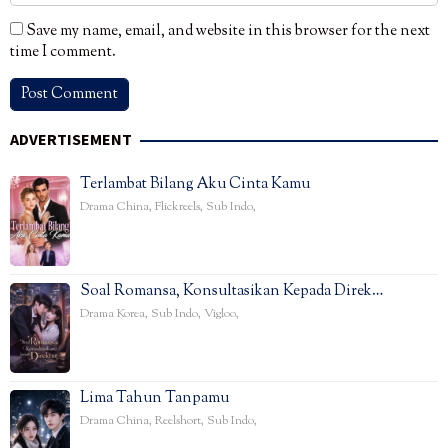
Save my name, email, and website in this browser for the next
time I comment.
ADVERTISEMENT
Terlambat Bilang Aku Cinta Kamu
Drama China
,
Flickreels
,
Sub Indo
,
Soal Romansa, Konsultasikan Kepada Direk…
Drama Korea
,
Sub Indo
,
Vigloo
,
Lima Tahun Tanpamu
Drama China
,
Reelshort
,
Sub Indo
,