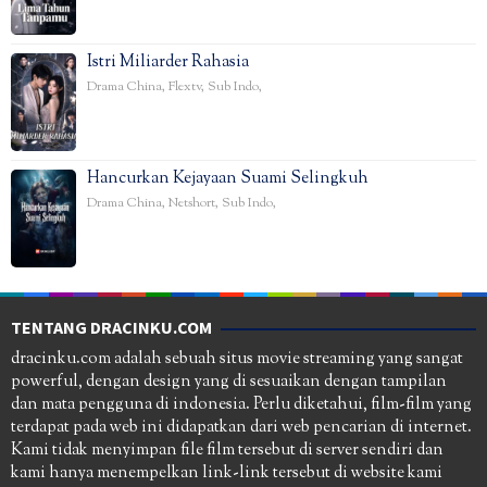
Istri Miliarder Rahasia
Drama China
,
Flextv
,
Sub Indo
,
Hancurkan Kejayaan Suami Selingkuh
Drama China
,
Netshort
,
Sub Indo
,
TENTANG DRACINKU.COM
dracinku.com adalah sebuah situs movie streaming yang sangat
powerful, dengan design yang di sesuaikan dengan tampilan
dan mata pengguna di indonesia. Perlu diketahui, film-film yang
terdapat pada web ini didapatkan dari web pencarian di internet.
Kami tidak menyimpan file film tersebut di server sendiri dan
kami hanya menempelkan link-link tersebut di website kami