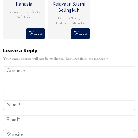
Rahasia
Kejayaan Suami
Selingkuh
Drama China
,
Flextv
,
Sub Indo
Drama China
,
Netshort
,
Sub Indo
Watch
Watch
Leave a Reply
Your email address will not be published.
Required fields are marked
*