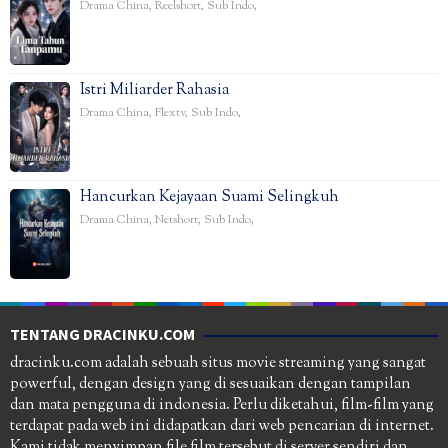
Drama China
,
Reelshort
,
Sub Indo
,
Istri Miliarder Rahasia
Drama China
,
Flextv
,
Sub Indo
,
Hancurkan Kejayaan Suami Selingkuh
Drama China
,
Netshort
,
Sub Indo
,
TENTANG DRACINKU.COM
dracinku.com adalah sebuah situs movie streaming yang sangat
powerful, dengan design yang di sesuaikan dengan tampilan
dan mata pengguna di indonesia. Perlu diketahui, film-film yang
terdapat pada web ini didapatkan dari web pencarian di internet.
Kami tidak menyimpan file film tersebut di server sendiri dan