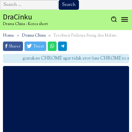
Search
for:
Skip
DraCinku
to
Drama China - Korea short
content
Home
Drama China
Terobsesi Padanya Siang dan Malam
Sharer
Tweet
gunakan CHROME agar tidak eror (use CHROME to avoid