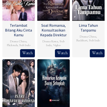
Terlambat
Soal Romansa,
Lima Tahun
Bilang Aku Cinta
Konsultasikan
Tanpamu
Kamu
Kepada Direktur
Drama China
,
Reelshort
,
Sub Indo
Drama China
,
Drama Korea
,
Sub
Flickreels
,
Sub Indo
Indo
,
Vigloo
Watch
Watch
Watch