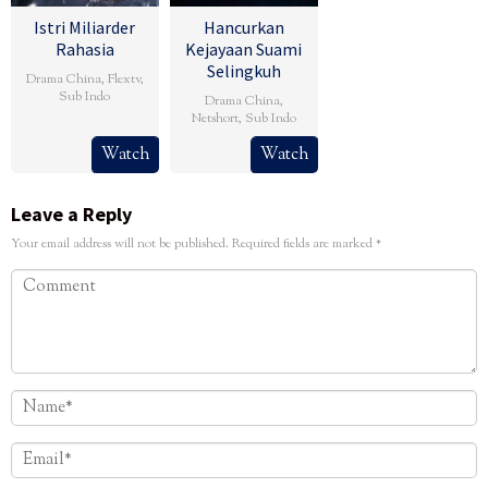
Istri Miliarder
Hancurkan
Rahasia
Kejayaan Suami
Selingkuh
Drama China
,
Flextv
,
Sub Indo
Drama China
,
Netshort
,
Sub Indo
Watch
Watch
Leave a Reply
Your email address will not be published.
Required fields are marked
*