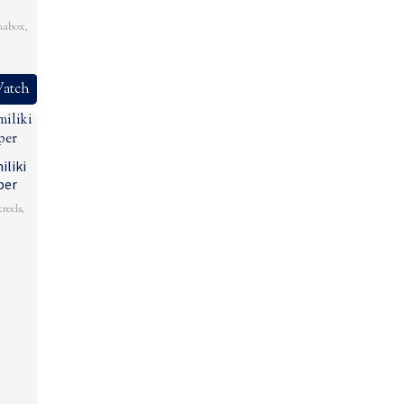
mabox
,
atch
iliki
per
kreels
,