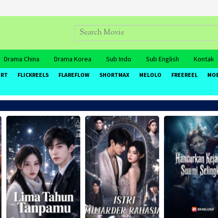
Drama China
Drama Korea
Sub Indo
Sub English
Kontak
ORT
FLICKREELS
FLAREFLOW
SHORTMAX
MELOLO
FREEREEL
MO