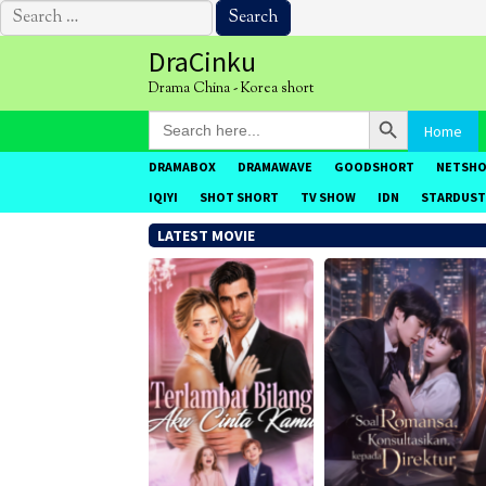
Search
for:
Skip
DraCinku
to
Drama China - Korea short
content
Search Button
Search
Home
for:
DRAMABOX
DRAMAWAVE
GOODSHORT
NETSH
IQIYI
SHOT SHORT
TV SHOW
IDN
STARDUST
LATEST MOVIE