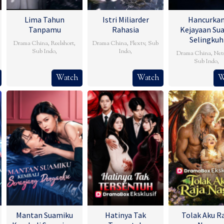
Lima Tahun
Istri Miliarder
Hancurka
Tanpamu
Rahasia
Kejayaan Su
Selingkuh
Drama China
,
Reelshort
,
Drama China
,
Flextv
,
Sub
Sub Indo
,
Indo
,
Drama China
,
Net
Sub Indo
,
Watch
Watch
W
Mantan Suamiku
Hatinya Tak
Tolak Aku R