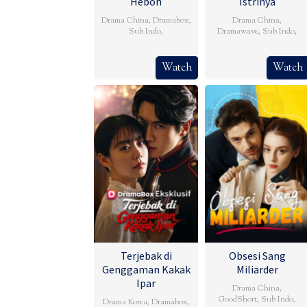
Heboh
Istrinya
Drama China
,
Dramabox
,
Drama China
,
Sub Indo
,
Dramawave
,
Sub Indo
,
Watch
Watch
Terjebak di
Obsesi Sang
Genggaman Kakak
Miliarder
Ipar
Drama China
,
GoodShort
,
Sub Indo
,
Drama Korea
,
Dramabox
,