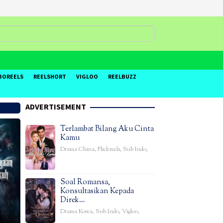
BOREELS
REELSHORT
VIGLOO
REELBUZZ
ADVERTISEMENT
Terlambat Bilang Aku Cinta
Kamu
Drama China
,
Flickreels
,
Sub Indo
,
Soal Romansa,
Konsultasikan Kepada
Direk…
Drama Korea
,
Sub Indo
,
Vigloo
,