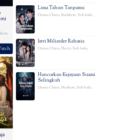
Lima Tahun Tanpamu
n
Drama China
,
Reelshort
,
Sub Indo
,
ami
short
,
Istri Miliarder Rahasia
Drama China
,
Flextv
,
Sub Indo
,
atch
Hancurkan Kejayaan Suami
Selingkuh
Drama China
,
Netshort
,
Sub Indo
,
aja