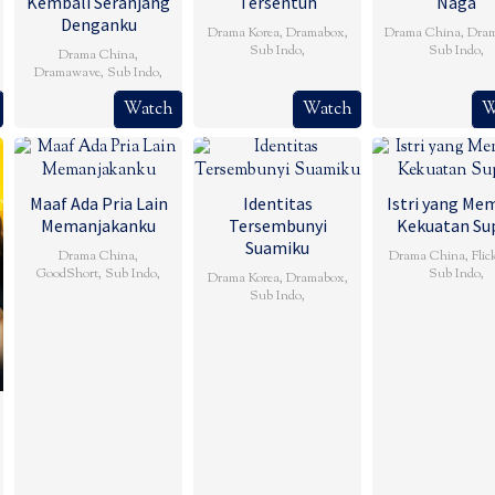
Kembali Seranjang
Tersentuh
Naga
Denganku
Drama Korea
,
Dramabox
,
Drama China
,
Dra
Sub Indo
,
Sub Indo
,
Drama China
,
Dramawave
,
Sub Indo
,
Watch
Watch
W
Maaf Ada Pria Lain
Identitas
Istri yang Mem
Memanjakanku
Tersembunyi
Kekuatan Su
Suamiku
Drama China
,
Drama China
,
Flic
GoodShort
,
Sub Indo
,
Sub Indo
,
Drama Korea
,
Dramabox
,
Sub Indo
,