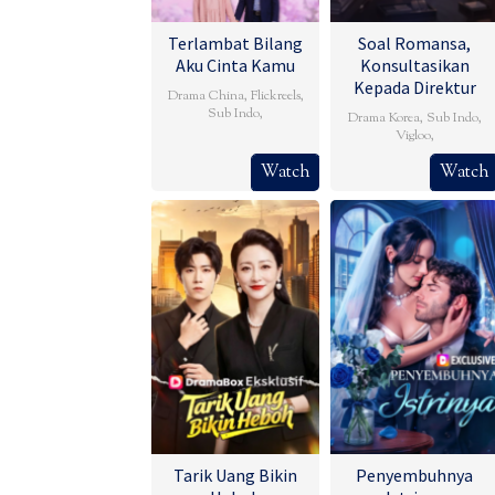
Terlambat Bilang
Soal Romansa,
Aku Cinta Kamu
Konsultasikan
Kepada Direktur
Drama China
,
Flickreels
,
Sub Indo
,
Drama Korea
,
Sub Indo
,
Vigloo
,
Watch
Watch
Tarik Uang Bikin
Penyembuhnya