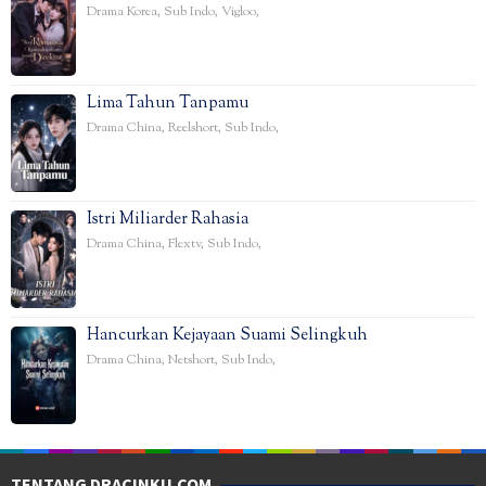
Drama Korea
,
Sub Indo
,
Vigloo
,
Lima Tahun Tanpamu
Drama China
,
Reelshort
,
Sub Indo
,
Istri Miliarder Rahasia
Drama China
,
Flextv
,
Sub Indo
,
Hancurkan Kejayaan Suami Selingkuh
Drama China
,
Netshort
,
Sub Indo
,
TENTANG DRACINKU.COM