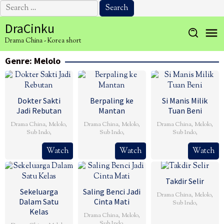
Search
for:
Skip
DraCinku
to
Drama China - Korea short
content
Genre: Melolo
Dokter Sakti
Berpaling ke
Si Manis Milik
Jadi Rebutan
Mantan
Tuan Beni
Drama China
,
Melolo
,
Drama China
,
Melolo
,
Drama China
,
Melolo
,
Sub Indo
,
Sub Indo
,
Sub Indo
,
Watch
Watch
Watch
Takdir Selir
Sekeluarga
Saling Benci Jadi
Drama China
,
Melolo
,
Dalam Satu
Cinta Mati
Sub Indo
,
Kelas
Drama China
,
Melolo
,
Sub Indo
,