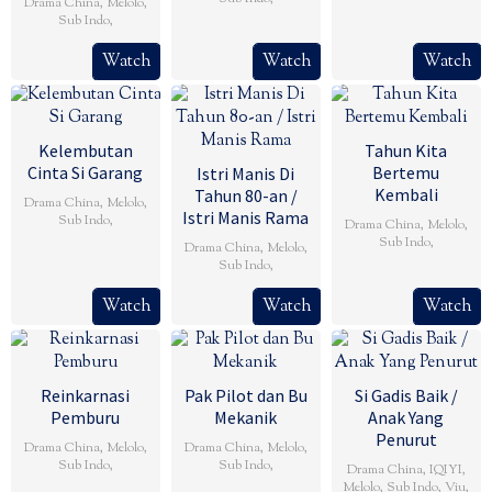
Drama China
,
Melolo
,
Sub Indo
,
Watch
Watch
Watch
Kelembutan
Tahun Kita
Cinta Si Garang
Bertemu
Istri Manis Di
Kembali
Tahun 80-an /
Drama China
,
Melolo
,
Istri Manis Rama
Sub Indo
,
Drama China
,
Melolo
,
Sub Indo
,
Drama China
,
Melolo
,
Sub Indo
,
Watch
Watch
Watch
Reinkarnasi
Pak Pilot dan Bu
Si Gadis Baik /
Pemburu
Mekanik
Anak Yang
Penurut
Drama China
,
Melolo
,
Drama China
,
Melolo
,
Sub Indo
,
Sub Indo
,
Drama China
,
IQIYI
,
Melolo
,
Sub Indo
,
Viu
,