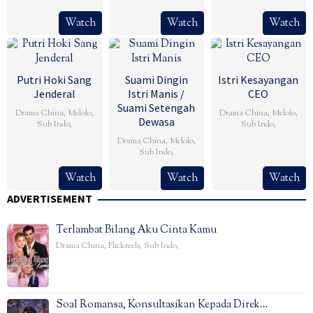
Watch
Watch
Watch
Putri Hoki Sang
Suami Dingin
Istri Kesayangan
Jenderal
Istri Manis /
CEO
Suami Setengah
Drama China
,
Melolo
,
Drama China
,
Melolo
,
Dewasa
Sub Indo
,
Sub Indo
,
Drama China
,
Melolo
,
Sub Indo
,
Watch
Watch
Watch
ADVERTISEMENT
Terlambat Bilang Aku Cinta Kamu
Drama China
,
Flickreels
,
Sub Indo
,
Soal Romansa, Konsultasikan Kepada Direk…