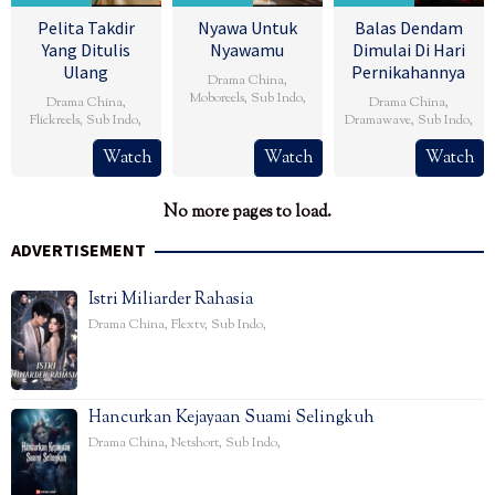
Pelita Takdir
Nyawa Untuk
Balas Dendam
Yang Ditulis
Nyawamu
Dimulai Di Hari
Ulang
Pernikahannya
Drama China
,
Moboreels
,
Sub Indo
,
Drama China
,
Drama China
,
Flickreels
,
Sub Indo
,
Dramawave
,
Sub Indo
,
Watch
Watch
Watch
No more pages to load.
ADVERTISEMENT
Istri Miliarder Rahasia
Drama China
,
Flextv
,
Sub Indo
,
Hancurkan Kejayaan Suami Selingkuh
Drama China
,
Netshort
,
Sub Indo
,