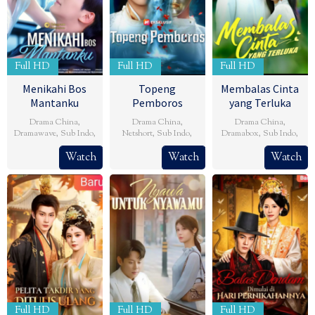
Full HD
Full HD
Full HD
Menikahi Bos
Topeng
Membalas Cinta
Mantanku
Pemboros
yang Terluka
Drama China
,
Drama China
,
Drama China
,
Dramawave
,
Sub Indo
,
Netshort
,
Sub Indo
,
Dramabox
,
Sub Indo
,
Watch
Watch
Watch
Full HD
Full HD
Full HD