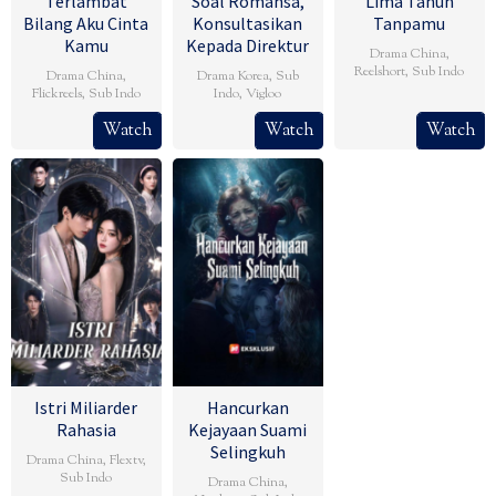
Terlambat
Soal Romansa,
Lima Tahun
Bilang Aku Cinta
Konsultasikan
Tanpamu
Kamu
Kepada Direktur
Drama China
,
Reelshort
,
Sub Indo
Drama China
,
Drama Korea
,
Sub
Flickreels
,
Sub Indo
Indo
,
Vigloo
Watch
Watch
Watch
Istri Miliarder
Hancurkan
Rahasia
Kejayaan Suami
Selingkuh
Drama China
,
Flextv
,
Sub Indo
Drama China
,