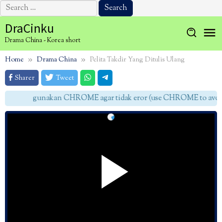
Search
for:
Skip
DraCinku
to
Drama China - Korea short
content
Home
Drama China
Pelita Takdir Yang Ditulis Ulang
Sharer
Tweet
gunakan CHROME agar tidak eror (use CHROME to avoid 