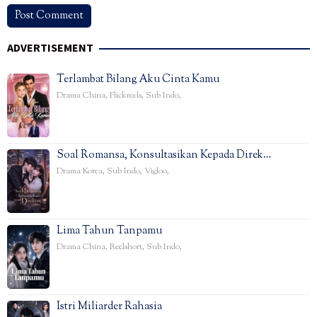
ADVERTISEMENT
Terlambat Bilang Aku Cinta Kamu
Drama China
,
Flickreels
,
Sub Indo
,
Soal Romansa, Konsultasikan Kepada Direk…
Drama Korea
,
Sub Indo
,
Vigloo
,
Lima Tahun Tanpamu
Drama China
,
Reelshort
,
Sub Indo
,
Istri Miliarder Rahasia