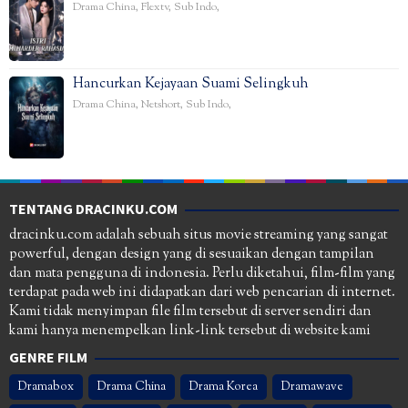
Drama China
,
Flextv
,
Sub Indo
,
Hancurkan Kejayaan Suami Selingkuh
Drama China
,
Netshort
,
Sub Indo
,
TENTANG DRACINKU.COM
dracinku.com adalah sebuah situs movie streaming yang sangat
powerful, dengan design yang di sesuaikan dengan tampilan
dan mata pengguna di indonesia. Perlu diketahui, film-film yang
terdapat pada web ini didapatkan dari web pencarian di internet.
Kami tidak menyimpan file film tersebut di server sendiri dan
kami hanya menempelkan link-link tersebut di website kami
GENRE FILM
Dramabox
Drama China
Drama Korea
Dramawave