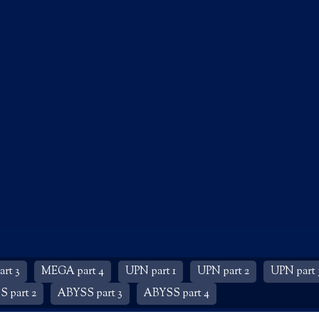
rt 3
MEGA part 4
UPN part 1
UPN part 2
UPN part 
 part 2
ABYSS part 3
ABYSS part 4