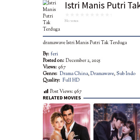
Istri Manis Putri T
No votes
dramawave Istri Manis Putri Tak Terduga
By:
feri
Posted on:
December 2, 2025
Views:
967
Genre:
Drama China
,
Dramawave
,
Sub Indo
Quality:
Full HD
Post Views:
967
RELATED MOVIES