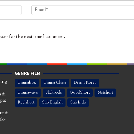
wser for the next time I comment.
GENRE FILM
ming
Dramabox
Drama China
Drama Korea
Dramawave
Flickreels
GoodShort
Netshort
 di
apat
Reelshort
Sub English
Sub Indo
ut di
nk-