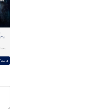
n
ami
short
,
atch