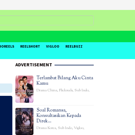
BOREELS
REELSHORT
VIGLOO
REELBUZZ
ADVERTISEMENT
Terlambat Bilang Aku Cinta
Kamu
Drama China
,
Flickreels
,
Sub Indo
,
Soal Romansa,
Konsultasikan Kepada
Direk…
Drama Korea
,
Sub Indo
,
Vigloo
,