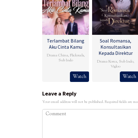
Terlambat Bilang
Soal Romansa,
Aku Cinta Kamu
Konsultasikan
Kepada Direktur
Drama China
,
Flickreels
,
Sub Indo
Drama Korea
,
Sub Indo
,
Vigloo
Watch
Watch
Leave a Reply
Your email address will not be published.
Required fields are m