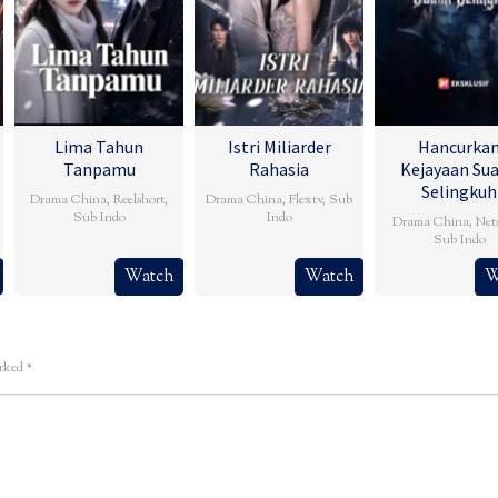
Lima Tahun
Istri Miliarder
Hancurka
Tanpamu
Rahasia
Kejayaan Su
Selingkuh
Drama China
,
Reelshort
,
Drama China
,
Flextv
,
Sub
Sub Indo
Indo
Drama China
,
Net
Sub Indo
Watch
Watch
W
arked
*