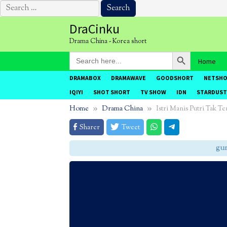
Search
for:
Skip
DraCinku
to
Drama China - Korea short
content
Search Button
Search
Home
for:
DRAMABOX
DRAMAWAVE
GOODSHORT
NETSH
IQIYI
SHOT SHORT
TV SHOW
IDN
STARDUST
Home
Drama China
Istri Manis Putri Tak T
Sharer
Tweet
gunak