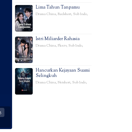
Lima Tahun Tanpamu
Drama China
,
Reelshort
,
Sub Indo
,
Istri Miliarder Rahasia
Drama China
,
Flextv
,
Sub Indo
,
Hancurkan Kejayaan Suami
Selingkuh
Drama China
,
Netshort
,
Sub Indo
,
3