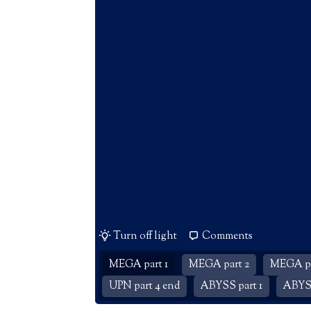
Turn off light
Comments
MEGA part 1
MEGA part 2
MEGA pa
UPN part 4 end
ABYSS part 1
ABYSS