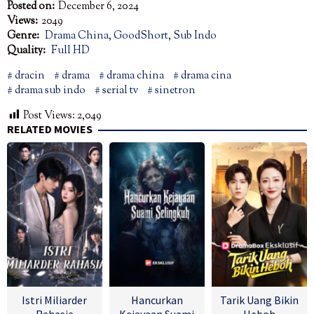
Posted on:
December 6, 2024
Views:
2049
Genre:
Drama China
,
GoodShort
,
Sub Indo
Quality:
Full HD
dracin
drama
drama china
drama cina
drama sub indo
serial tv
sinetron
Post Views:
2,049
RELATED MOVIES
Istri Miliarder
Hancurkan
Tarik Uang Bikin
Rahasia
Kejayaan Suami
Heboh