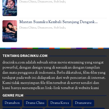
Drama China
,
Dramawave
,
Sub Indo
,
Mantan Suamiku Kembali Seranjang Dengank…
Drama China
,
Dramawave
,
Sub Indo
,
TENTANG DRACINKU.COM
dracinku.com adalah sebuah situs movie streaming yang sangat
powerful, dengan design yang di sesuaikan dengan tampilan
dan mata pengguna di indonesia. Perlu diketahui, film-film yang
terdapat pada web ini didapatkan dari web pencarian di internet.
Kami tidak menyimpan file film tersebut di server sendiri dan
kami hanya menempelkan link-link tersebut di website kami
GENRE FILM
Dramabox
Drama China
Drama Korea
Dramawave