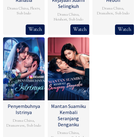
Selingkuh
Drama China
,
Flextv
,
Drama China
,
Sub Indo
Dramabox
,
Sub Indo
Drama China
,
Netshort
,
Sub Indo
Watch
Watch
Watch
Penyembuhnya
Mantan Suamiku
Istrinya
Kembali
Seranjang
Drama China
,
Denganku
Dramawave
,
Sub Indo
Drama China
,