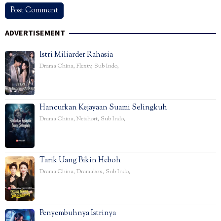
ADVERTISEMENT
Istri Miliarder Rahasia
Drama China
,
Flextv
,
Sub Indo
,
Hancurkan Kejayaan Suami Selingkuh
Drama China
,
Netshort
,
Sub Indo
,
Tarik Uang Bikin Heboh
Drama China
,
Dramabox
,
Sub Indo
,
Penyembuhnya Istrinya