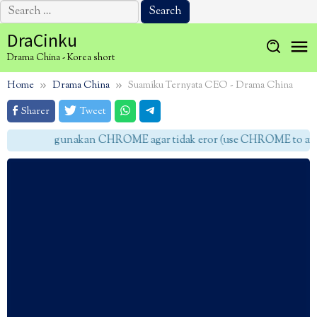
Search
for:
Skip
DraCinku
to
Drama China - Korea short
content
Home
Drama China
Suamiku Ternyata CEO - Drama China
Sharer
Tweet
gunakan CHROME agar tidak eror (use CHROME to avoid