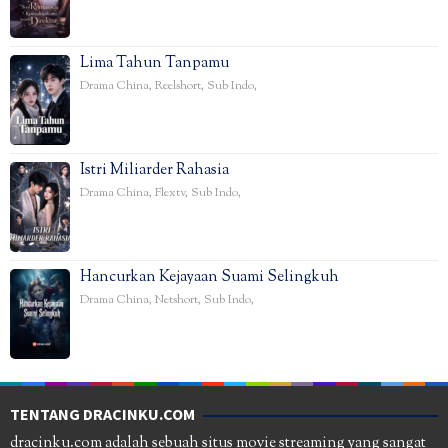
Lima Tahun Tanpamu
Drama China
,
Reelshort
,
Sub Indo
,
Istri Miliarder Rahasia
Drama China
,
Flextv
,
Sub Indo
,
Hancurkan Kejayaan Suami Selingkuh
Drama China
,
Netshort
,
Sub Indo
,
TENTANG DRACINKU.COM
dracinku.com adalah sebuah situs movie streaming yang sangat