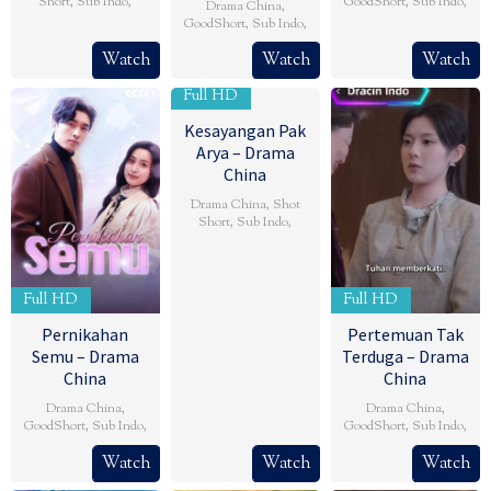
Short
,
Sub Indo
,
GoodShort
,
Sub Indo
,
Drama China
,
GoodShort
,
Sub Indo
,
Watch
Watch
Watch
Full HD
Kesayangan Pak
Arya – Drama
China
Drama China
,
Shot
Short
,
Sub Indo
,
Full HD
Full HD
Pernikahan
Pertemuan Tak
Semu – Drama
Terduga – Drama
China
China
Drama China
,
Drama China
,
GoodShort
,
Sub Indo
,
GoodShort
,
Sub Indo
,
Watch
Watch
Watch