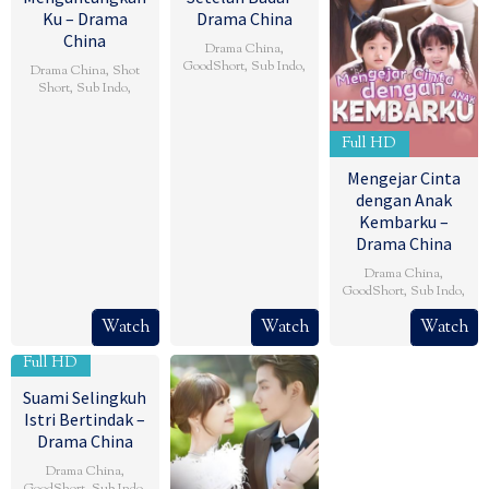
Ku – Drama
Drama China
China
Drama China
,
GoodShort
,
Sub Indo
,
Drama China
,
Shot
Short
,
Sub Indo
,
Full HD
Mengejar Cinta
dengan Anak
Kembarku –
Drama China
Drama China
,
GoodShort
,
Sub Indo
,
Watch
Watch
Watch
Full HD
Suami Selingkuh
Istri Bertindak –
Drama China
Drama China
,
GoodShort
,
Sub Indo
,