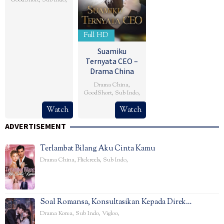
Full HD
Suamiku
Ternyata CEO –
Drama China
Drama China
,
GoodShort
,
Sub Indo
,
Watch
Watch
ADVERTISEMENT
Terlambat Bilang Aku Cinta Kamu
Drama China
,
Flickreels
,
Sub Indo
,
Soal Romansa, Konsultasikan Kepada Direk…
Drama Korea
,
Sub Indo
,
Vigloo
,