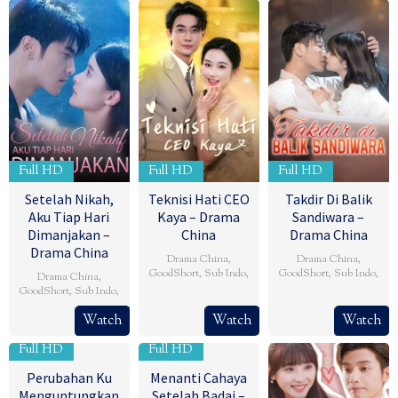
Full HD
Full HD
Full HD
Setelah Nikah,
Teknisi Hati CEO
Takdir Di Balik
Aku Tiap Hari
Kaya – Drama
Sandiwara –
Dimanjakan –
China
Drama China
Drama China
Drama China
,
Drama China
,
GoodShort
,
Sub Indo
,
GoodShort
,
Sub Indo
,
Drama China
,
GoodShort
,
Sub Indo
,
Watch
Watch
Watch
Full HD
Full HD
Perubahan Ku
Menanti Cahaya
Menguntungkan
Setelah Badai –