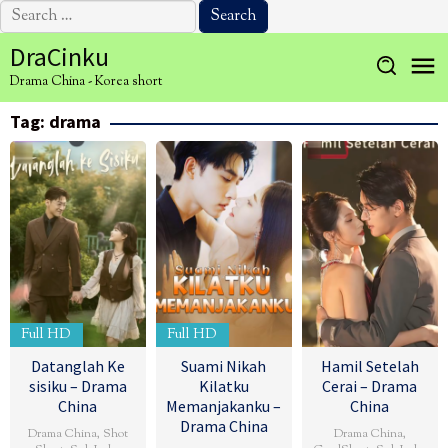
Search
for:
Skip
DraCinku
to
Drama China - Korea short
content
Tag:
drama
Full HD
Full HD
Datanglah Ke
Suami Nikah
Hamil Setelah
sisiku – Drama
Kilatku
Cerai – Drama
China
Memanjakanku –
China
Drama China
Drama China
,
Shot
Drama China
,