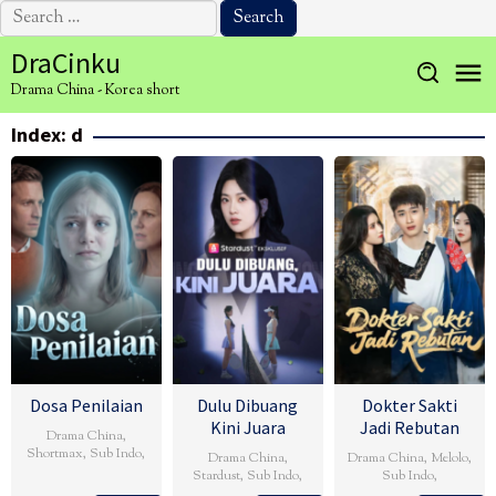
Search
for:
Skip
DraCinku
to
Drama China - Korea short
content
Index:
d
Dosa Penilaian
Dulu Dibuang
Dokter Sakti
Kini Juara
Jadi Rebutan
Drama China
,
Shortmax
,
Sub Indo
,
Drama China
,
Drama China
,
Melolo
,
Stardust
,
Sub Indo
,
Sub Indo
,