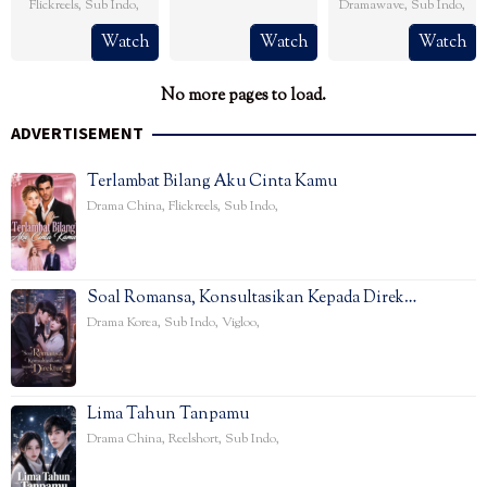
Flickreels
,
Sub Indo
,
Dramawave
,
Sub Indo
,
Watch
Watch
Watch
No more pages to load.
ADVERTISEMENT
Terlambat Bilang Aku Cinta Kamu
Drama China
,
Flickreels
,
Sub Indo
,
Soal Romansa, Konsultasikan Kepada Direk…
Drama Korea
,
Sub Indo
,
Vigloo
,
Lima Tahun Tanpamu
Drama China
,
Reelshort
,
Sub Indo
,