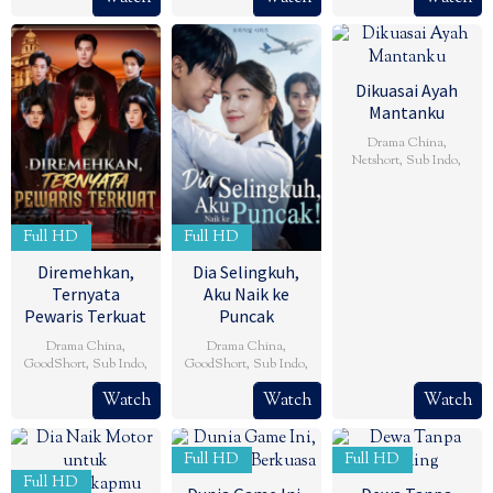
Dikuasai Ayah
Mantanku
Drama China
,
Netshort
,
Sub Indo
,
Full HD
Full HD
Diremehkan,
Dia Selingkuh,
Ternyata
Aku Naik ke
Pewaris Terkuat
Puncak
Drama China
,
Drama China
,
GoodShort
,
Sub Indo
,
GoodShort
,
Sub Indo
,
Watch
Watch
Watch
Full HD
Full HD
Full HD