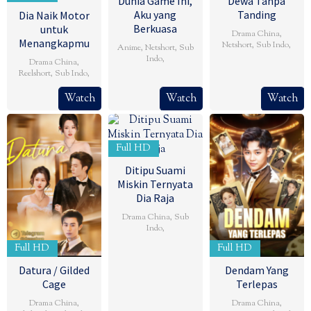
Dunia Game Ini,
Dewa Tanpa
Aku yang
Tanding
Dia Naik Motor
Berkuasa
untuk
Drama China
,
Menangkapmu
Netshort
,
Sub Indo
,
Anime
,
Netshort
,
Sub
Indo
,
Drama China
,
Reelshort
,
Sub Indo
,
Watch
Watch
Watch
Full HD
Ditipu Suami
Miskin Ternyata
Dia Raja
Drama China
,
Sub
Indo
,
Full HD
Full HD
Datura / Gilded
Dendam Yang
Cage
Terlepas
Drama China
,
Drama China
,