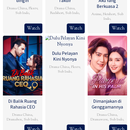
dingin
Takdir
Aku Yang
Berkuasa 2
Drama China
,
Flextv
,
Drama China
,
Sub Indo
,
Reelshort
,
Sub Indo
,
Anime
,
Netshort
,
Sub
Indo
,
Watch
Watch
Watch
Dulu Pelayan
Kini Nyonya
Drama China
,
Flextv
,
Sub Indo
,
Di Balik Ruang
Dimanjakan di
Rahasia CEO
Genggamannya
Drama China
,
Drama China
,
Dramabox
,
Sub Indo
,
Dramawave
,
Sub Indo
,
Watch
Watch
Watch