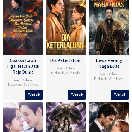
Dipaksa Kawin
Dia Keterlaluan
Dewa Perang
Tiga, Malah Jadi
Naga Buas
Drama China
,
Raja Dunia
Flickreels
,
Sub Indo
,
Drama China
,
Flickreels
,
Sub Indo
,
Drama China
,
Reelshort
,
Sub Indo
,
Watch
Watch
Watch