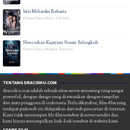
Istri Miliarder Rahasia
Drama China
,
Flextv
,
Sub Indo
,
Hancurkan Kejayaan Suami Selingkuh
Drama China
,
Netshort
,
Sub Indo
,
TENTANG DRACINKU.COM
dracinku.com adalah sebuah situs movie streaming yang sangat
powerful, dengan design yang di sesuaikan dengan tampilan
dan mata pengguna di indonesia. Perlu diketahui, film-film yang
terdapat pada web ini didapatkan dari web pencarian di internet.
Kami tidak menyimpan file film tersebut di server sendiri dan
kami hanya menempelkan link-link tersebut di website kami
GENRE FILM