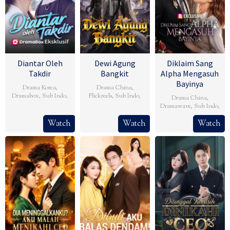
Diantar Oleh
Dewi Agung
Diklaim Sang
Takdir
Bangkit
Alpha Mengasuh
Bayinya
Drama Korea
,
Drama China
,
Dramabox
,
Sub Indo
,
Flickreels
,
Sub Indo
,
Drama China
,
Dramawave
,
Sub Indo
,
Watch
Watch
Watch