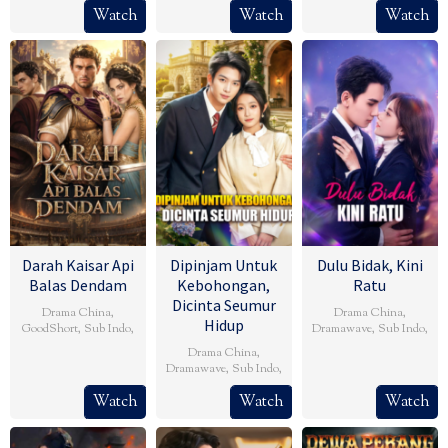
Watch
Watch
Watch
Darah Kaisar Api
Dipinjam Untuk
Dulu Bidak, Kini
Balas Dendam
Kebohongan,
Ratu
Dicinta Seumur
Drama China
,
Drama China
,
Hidup
GoodShort
,
Sub Indo
,
Dramawave
,
Sub Indo
,
Drama China
,
Dramawave
,
Sub Indo
,
Watch
Watch
Watch