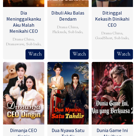
Dia
Dibuli Aku Balas
Ditinggal
Meninggalkanku
Dendam
Kekasih Dinikahi
Aku Malah
CEO
Drama China
,
Menikahi CEO
Flickreels
,
Sub Indo
,
Drama China
,
GoodShort
,
Sub Indo
,
Drama China
,
Dramawave
,
Sub Indo
,
Watch
Watch
Watch
Dimanja CEO
Dua Nyawa Satu
Dunia Game Ini