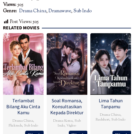
Views:
505
Genre:
Drama China
,
Dramawave
,
Sub Indo
Post Views:
505
RELATED MOVIES
Terlambat
Soal Romansa,
Lima Tahun
Bilang Aku Cinta
Konsultasikan
Tanpamu
Kamu
Kepada Direktur
Drama China
,
Reelshort
,
Sub Indo
Drama China
,
Drama Korea
,
Sub
Flickreels
,
Sub Indo
Indo
,
Vigloo