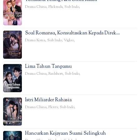
Drama China
,
Flickreels
,
Sub Indo
,
Soal Romansa, Konsultasikan Kepada Direk…
Drama Korea
,
Sub Indo
,
Vigloo
,
Lima Tahun Tanpamu
Drama China
,
Reelshort
,
Sub Indo
,
Istri Miliarder Rahasia
Drama China
,
Flextv
,
Sub Indo
,
Hancurkan Kejayaan Suami Selingkuh