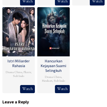
Watch
Watch
Watch
Istri Miliarder
Hancurkan
Rahasia
Kejayaan Suami
Selingkuh
Drama China
,
Flextv
,
Sub Indo
Drama China
,
Netshort
,
Sub Indo
Watch
Watch
Leave a Reply