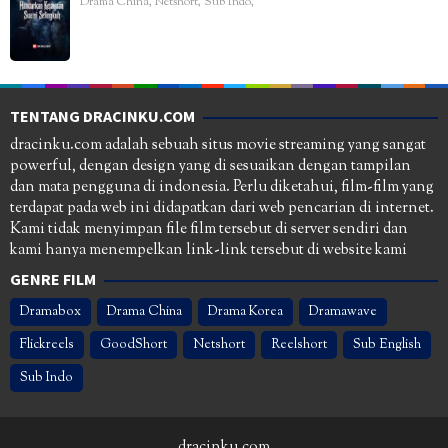
Drama China
,
Netshort
,
Sub Indo
,
TENTANG DRACINKU.COM
dracinku.com adalah sebuah situs movie streaming yang sangat
powerful, dengan design yang di sesuaikan dengan tampilan
dan mata pengguna di indonesia. Perlu diketahui, film-film yang
terdapat pada web ini didapatkan dari web pencarian di internet.
Kami tidak menyimpan file film tersebut di server sendiri dan
kami hanya menempelkan link-link tersebut di website kami
GENRE FILM
Dramabox
Drama China
Drama Korea
Dramawave
Flickreels
GoodShort
Netshort
Reelshort
Sub English
Sub Indo
dracinku.com