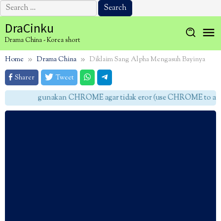
Search
for:
Skip
DraCinku
to
Drama China - Korea short
content
Home
Drama China
Diklaim Sang Alpha Mengasuh Bayinya
Sharer
Tweet
gunakan CHROME agar tidak eror (use CHROME to avoid