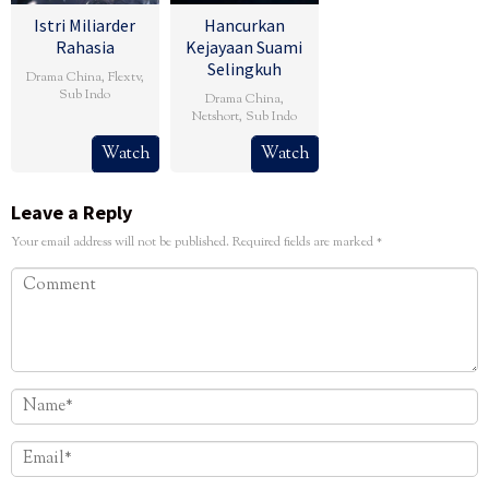
Istri Miliarder
Hancurkan
Rahasia
Kejayaan Suami
Selingkuh
Drama China
,
Flextv
,
Sub Indo
Drama China
,
Netshort
,
Sub Indo
Watch
Watch
Leave a Reply
Your email address will not be published.
Required fields are marked
*