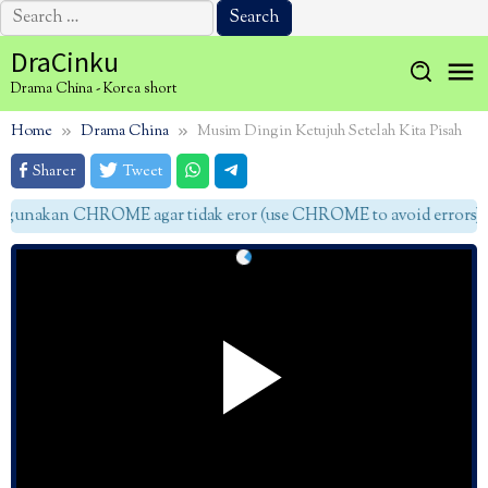
Search
for:
Skip
DraCinku
to
Drama China - Korea short
content
Home
Drama China
Musim Dingin Ketujuh Setelah Kita Pisah
Sharer
Tweet
gunakan CHROME agar tidak eror (use CHROME to avoid errors)