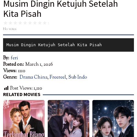
Musim Dingin Ketujuh Setelah
Kita Pisah
No votes
Musim Dingin Ketujuh Setelah Kita Pisah
By:
feri
Posted on:
March 1, 2026
Views:
1110
Genre:
Drama China
,
Freereel
,
Sub Indo
Post Views:
1,110
RELATED MOVIES