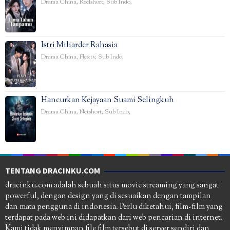
Drama China
,
Reelshort
,
Sub Indo
,
Istri Miliarder Rahasia
Drama China
,
Flextv
,
Sub Indo
,
Hancurkan Kejayaan Suami Selingkuh
Drama China
,
Netshort
,
Sub Indo
,
TENTANG DRACINKU.COM
dracinku.com adalah sebuah situs movie streaming yang sangat
powerful, dengan design yang di sesuaikan dengan tampilan
dan mata pengguna di indonesia. Perlu diketahui, film-film yang
terdapat pada web ini didapatkan dari web pencarian di internet.
Kami tidak menyimpan file film tersebut di server sendiri dan