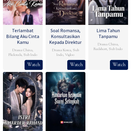
Terlambat
Soal Romansa,
Lima Tahun
Bilang Aku Cinta
Konsultasikan
Tanpamu
Kamu
Kepada Direktur
Drama China
,
Reelshort
,
Sub Indo
Drama China
,
Drama Korea
,
Sub
Flickreels
,
Sub Indo
Indo
,
Vigloo
Watch
Watch
Watch