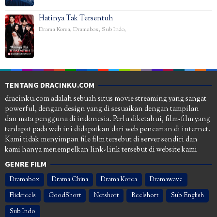
Hatinya Tak Tersentuh
Drama Korea
,
Dramabox
,
Sub Indo
,
TENTANG DRACINKU.COM
dracinku.com adalah sebuah situs movie streaming yang sangat
powerful, dengan design yang di sesuaikan dengan tampilan
dan mata pengguna di indonesia. Perlu diketahui, film-film yang
terdapat pada web ini didapatkan dari web pencarian di internet.
Kami tidak menyimpan file film tersebut di server sendiri dan
kami hanya menempelkan link-link tersebut di website kami
GENRE FILM
Dramabox
Drama China
Drama Korea
Dramawave
Flickreels
GoodShort
Netshort
Reelshort
Sub English
Sub Indo