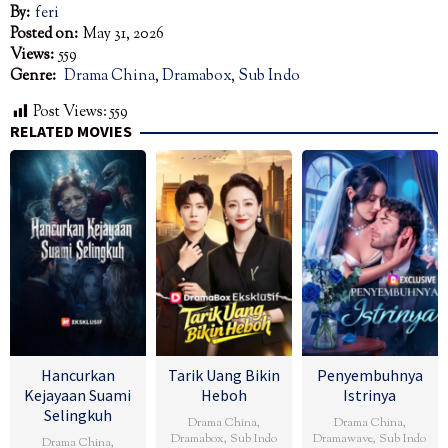
By:
feri
Posted on:
May 31, 2026
Views:
559
Genre:
Drama China
,
Dramabox
,
Sub Indo
Post Views:
559
RELATED MOVIES
Hancurkan
Tarik Uang Bikin
Penyembuhnya
Kejayaan Suami
Heboh
Istrinya
Selingkuh
Drama China
,
Drama China
,
Dramabox
,
Sub Indo
Dramawave
,
Sub Indo
Drama China
,