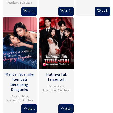
Netshort
,
Sub Indo
Watch
Watch
Watch
Mantan Suamiku
Hatinya Tak
Kembali
Tersentuh
Seranjang
Drama Korea
,
Denganku
Dramabox
,
Sub Indo
Drama China
,
Dramawave
,
Sub Indo
Watch
Watch