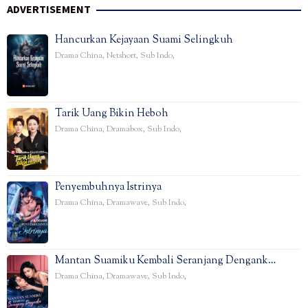
ADVERTISEMENT
Hancurkan Kejayaan Suami Selingkuh
Drama China
,
Netshort
,
Sub Indo
,
Tarik Uang Bikin Heboh
Drama China
,
Dramabox
,
Sub Indo
,
Penyembuhnya Istrinya
Drama China
,
Dramawave
,
Sub Indo
,
Mantan Suamiku Kembali Seranjang Dengank…
Drama China
,
Dramawave
,
Sub Indo
,