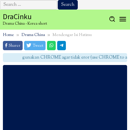
Search
for:
Skip
DraCinku
to
Drama China - Korea short
content
Home
Drama China
Mendengar Isi Hatimu
Sharer
Tweet
gunakan CHROME agar tidak eror (use CHROME to avoid