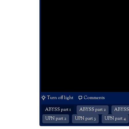
Turn off light
Comments
ABYSS part 1
ABYSS part 2
ABYSS 
UPN part 2
UPN part 3
UPN part 4