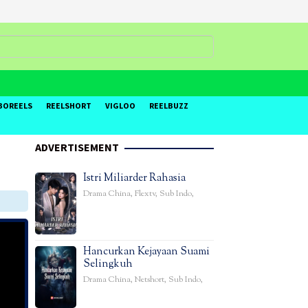
BOREELS
REELSHORT
VIGLOO
REELBUZZ
ADVERTISEMENT
Istri Miliarder Rahasia
Drama China
,
Flextv
,
Sub Indo
,
Hancurkan Kejayaan Suami
Selingkuh
Drama China
,
Netshort
,
Sub Indo
,