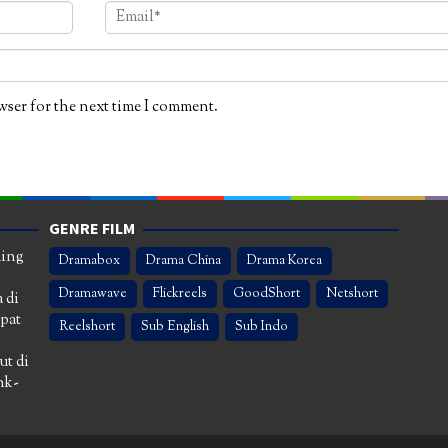
wser for the next time I comment.
GENRE FILM
ming
Dramabox
Drama China
Drama Korea
Dramawave
Flickreels
GoodShort
Netshort
 di
apat
Reelshort
Sub English
Sub Indo
ut di
nk-