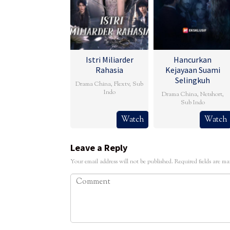
Istri Miliarder
Hancurkan
Rahasia
Kejayaan Suami
Selingkuh
Drama China
,
Flextv
,
Sub
Indo
Drama China
,
Netshort
,
Sub Indo
Watch
Watch
Leave a Reply
Your email address will not be published.
Required fields are m