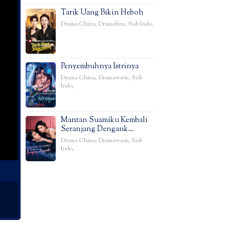
Tarik Uang Bikin Heboh
Drama China
,
Dramabox
,
Sub Indo
,
Penyembuhnya Istrinya
Drama China
,
Dramawave
,
Sub
Indo
,
Mantan Suamiku Kembali
Seranjang Dengank…
Drama China
,
Dramawave
,
Sub
Indo
,