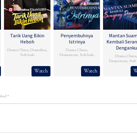
Tarik Uang Bikin
Penyembuhnya
Mantan Suam
Heboh
Istrinya
Kembali Seran
Denganku
Drama China
,
Dramabox
,
Drama China
,
Sub Indo
Dramawave
,
Sub Indo
Drama China
Dramawave
,
Sub 
Watch
Watch
W
arked
*