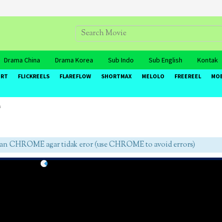
Drama China
Drama Korea
Sub Indo
Sub English
Kontak
ORT
FLICKREELS
FLAREFLOW
SHORTMAX
MELOLO
FREEREEL
MO
m
CHROME agar tidak eror (use CHROME to avoid errors)