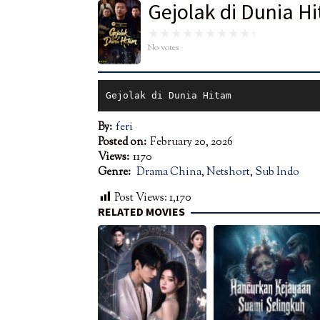
Gejolak di Dunia H
No votes
Gejolak di Dunia Hitam
By:
feri
Posted on:
February 20, 2026
Views:
1170
Genre:
Drama China
,
Netshort
,
Sub Indo
Post Views:
1,170
RELATED MOVIES