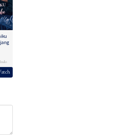
iku
jang
,
Indo
atch