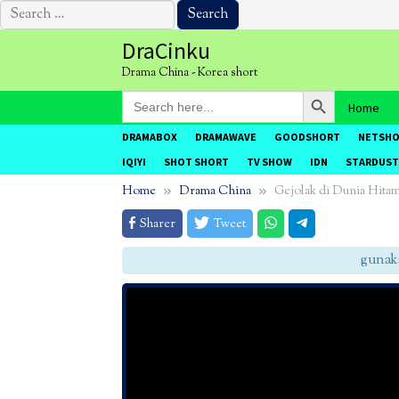
Search
for:
Skip
DraCinku
to
Drama China - Korea short
content
Search Button
Search
Home
for:
DRAMABOX
DRAMAWAVE
GOODSHORT
NETSH
IQIYI
SHOT SHORT
TV SHOW
IDN
STARDUST
Home
Drama China
Gejolak di Dunia Hita
Sharer
Tweet
gunakan 