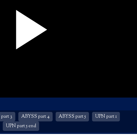
part 3
ABYSS part 4
ABYSS part 5
UPN part 1
UPN part 5 end