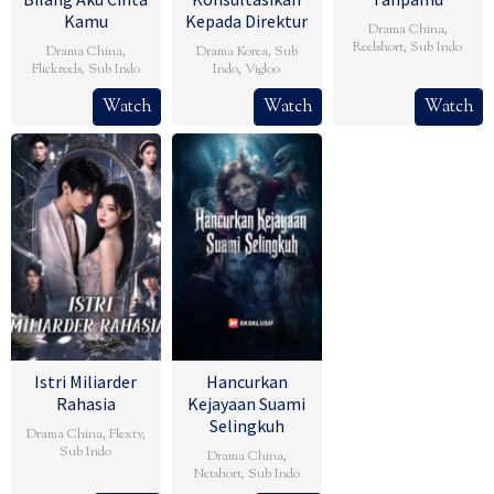
Kamu
Kepada Direktur
Drama China
,
Reelshort
,
Sub Indo
Drama China
,
Drama Korea
,
Sub
Flickreels
,
Sub Indo
Indo
,
Vigloo
Watch
Watch
Watch
Istri Miliarder
Hancurkan
Rahasia
Kejayaan Suami
Selingkuh
Drama China
,
Flextv
,
Sub Indo
Drama China
,
Netshort
,
Sub Indo