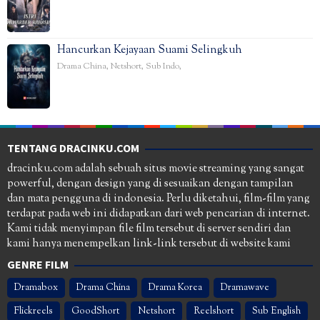
Hancurkan Kejayaan Suami Selingkuh
Drama China
,
Netshort
,
Sub Indo
,
TENTANG DRACINKU.COM
dracinku.com adalah sebuah situs movie streaming yang sangat
powerful, dengan design yang di sesuaikan dengan tampilan
dan mata pengguna di indonesia. Perlu diketahui, film-film yang
terdapat pada web ini didapatkan dari web pencarian di internet.
Kami tidak menyimpan file film tersebut di server sendiri dan
kami hanya menempelkan link-link tersebut di website kami
GENRE FILM
Dramabox
Drama China
Drama Korea
Dramawave
Flickreels
GoodShort
Netshort
Reelshort
Sub English