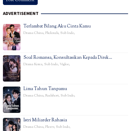
ADVERTISEMENT
Terlambat Bilang Aku Cinta Kamu
Drama China
,
Flickreels
,
Sub Indo
,
Soal Romansa, Konsultasikan Kepada Direk…
Drama Korea
,
Sub Indo
,
Vigloo
,
Lima Tahun Tanpamu
Drama China
,
Reelshort
,
Sub Indo
,
Istri Miliarder Rahasia
Drama China
,
Flextv
,
Sub Indo
,