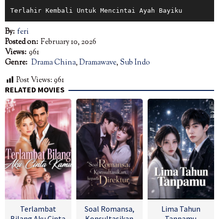
Terlahir Kembali Untuk Mencintai Ayah Bayiku
By:
feri
Posted on:
February 10, 2026
Views:
961
Genre:
Drama China
,
Dramawave
,
Sub Indo
Post Views:
961
RELATED MOVIES
Terlambat
Soal Romansa,
Lima Tahun
Bilang Aku Cinta
Konsultasikan
Tanpamu