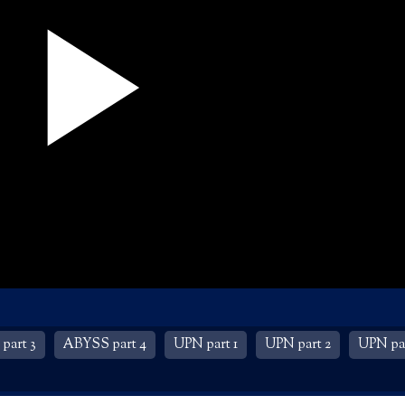
part 3
ABYSS part 4
UPN part 1
UPN part 2
UPN par