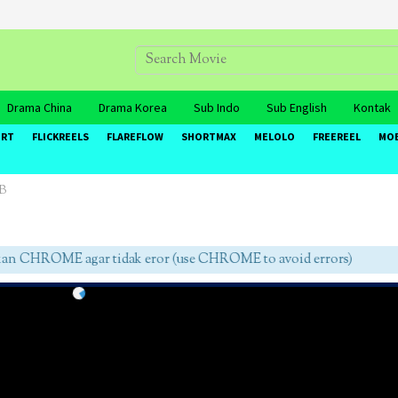
Drama China
Drama Korea
Sub Indo
Sub English
Kontak
ORT
FLICKREELS
FLAREFLOW
SHORTMAX
MELOLO
FREEREEL
MO
OB
CHROME agar tidak eror (use CHROME to avoid errors)