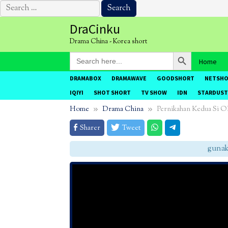
Search
for:
Skip
DraCinku
to
Drama China - Korea short
content
Search Button
Search
Home
for:
DRAMABOX
DRAMAWAVE
GOODSHORT
NETSH
IQIYI
SHOT SHORT
TV SHOW
IDN
STARDUST
Home
Drama China
Pernikahan Kedua Si 
Sharer
Tweet
gunakan 