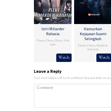
Istri Miliarder
Hancurkan
Rahasia
Kejayaan Suami
Selingkuh
Drama China
,
Flextv
,
Sub
Indo
Drama China
,
Netshort
,
Sub Indo
Watch
Watch
Leave a Reply
Your email address will not be published.
Required fields are m