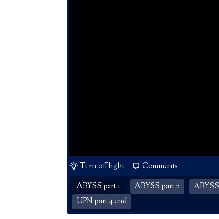
Turn off light
Comments
ABYSS part 1
ABYSS part 2
ABYSS 
UPN part 4 end