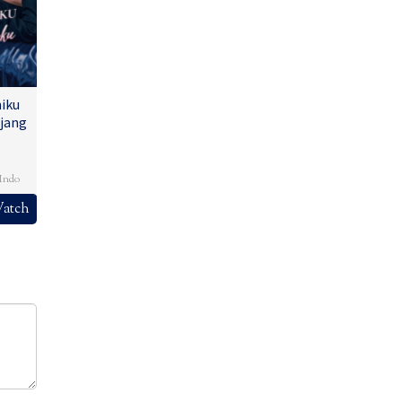
iku
jang
,
Indo
atch