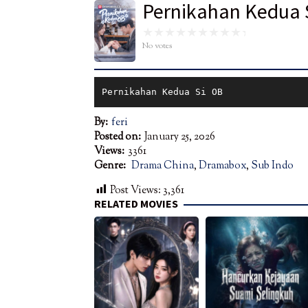
Pernikahan Kedua 
No votes
Pernikahan Kedua Si OB
By:
feri
Posted on:
January 25, 2026
Views:
3361
Genre:
Drama China
,
Dramabox
,
Sub Indo
Post Views:
3,361
RELATED MOVIES