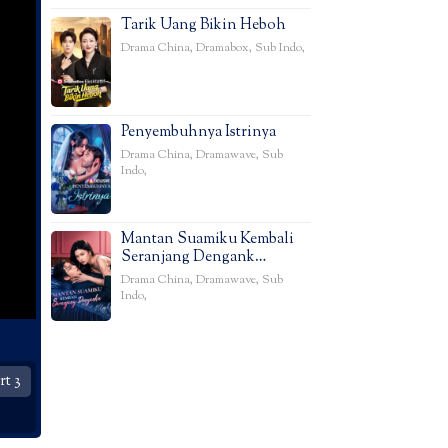
Tarik Uang Bikin Heboh
Drama China
,
Dramabox
,
Sub Indo
,
Penyembuhnya Istrinya
Drama China
,
Dramawave
,
Sub
Indo
,
Mantan Suamiku Kembali
Seranjang Dengank…
Drama China
,
Dramawave
,
Sub
Indo
,
t 3