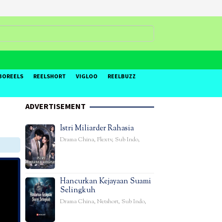
BOREELS
REELSHORT
VIGLOO
REELBUZZ
ADVERTISEMENT
Istri Miliarder Rahasia
Drama China
,
Flextv
,
Sub Indo
,
Hancurkan Kejayaan Suami
Selingkuh
Drama China
,
Netshort
,
Sub Indo
,