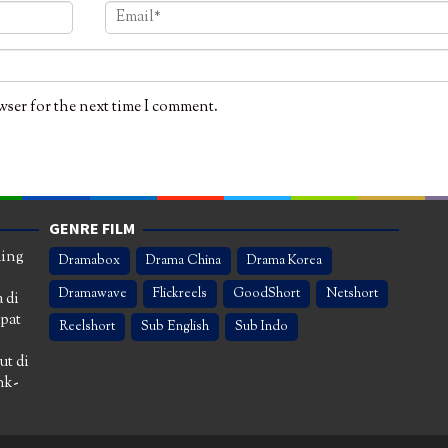
wser for the next time I comment.
GENRE FILM
ming
Dramabox
Drama China
Drama Korea
Dramawave
Flickreels
GoodShort
Netshort
 di
apat
Reelshort
Sub English
Sub Indo
ut di
nk-