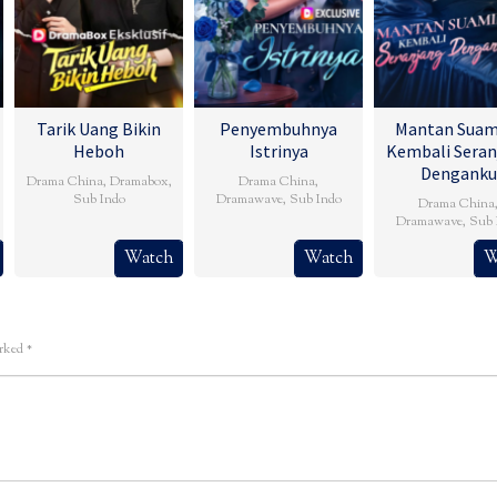
Tarik Uang Bikin
Penyembuhnya
Mantan Suam
Heboh
Istrinya
Kembali Seran
Denganku
Drama China
,
Dramabox
,
Drama China
,
Sub Indo
Dramawave
,
Sub Indo
Drama China
Dramawave
,
Sub 
Watch
Watch
W
arked
*