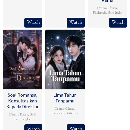
Kamu
Drama China
,
Flickreels
,
Sub Indo
Watch
Watch
Watch
Soal Romansa,
Lima Tahun
Konsultasikan
Tanpamu
Kepada Direktur
Drama China
,
Reelshort
,
Sub Indo
Drama Korea
,
Sub
Indo
,
Vigloo
Watch
Watch