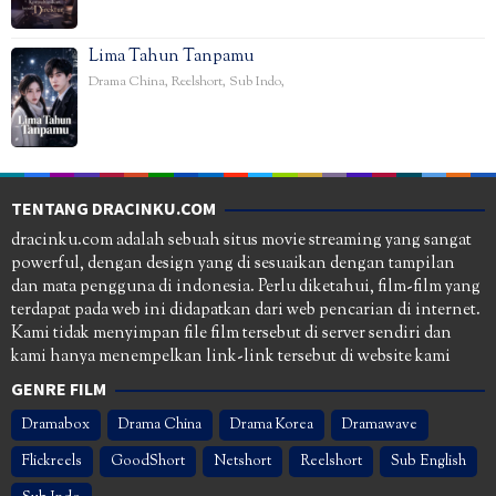
Lima Tahun Tanpamu
Drama China
,
Reelshort
,
Sub Indo
,
TENTANG DRACINKU.COM
dracinku.com adalah sebuah situs movie streaming yang sangat
powerful, dengan design yang di sesuaikan dengan tampilan
dan mata pengguna di indonesia. Perlu diketahui, film-film yang
terdapat pada web ini didapatkan dari web pencarian di internet.
Kami tidak menyimpan file film tersebut di server sendiri dan
kami hanya menempelkan link-link tersebut di website kami
GENRE FILM
Dramabox
Drama China
Drama Korea
Dramawave
Flickreels
GoodShort
Netshort
Reelshort
Sub English