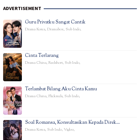
ADVERTISEMENT
Guru Privatku Sangat Cantik
Drama Korea
,
Dramabox
,
Sub Indo
,
Cinta Terlarang
Drama China
,
Reelshort
,
Sub Indo
,
Terlambat Bilang Aku Cinta Kamu
Drama China
,
Flickreels
,
Sub Indo
,
Soal Romansa, Konsultasikan Kepada Direk…
Drama Korea
,
Sub Indo
,
Vigloo
,