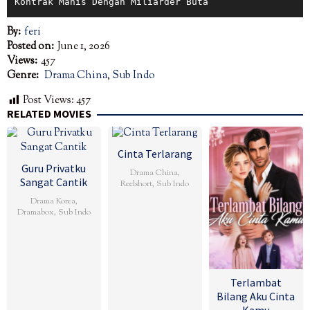
Kontrak Manis Dengan Miliarder Buta
By:
feri
Posted on:
June 1, 2026
Views:
457
Genre:
Drama China
,
Sub Indo
Post Views:
457
RELATED MOVIES
Cinta Terlarang
Guru Privatku
Drama China
,
Sangat Cantik
Reelshort
,
Sub Indo
Drama Korea
,
Dramabox
,
Sub Indo
Terlambat
Bilang Aku Cinta