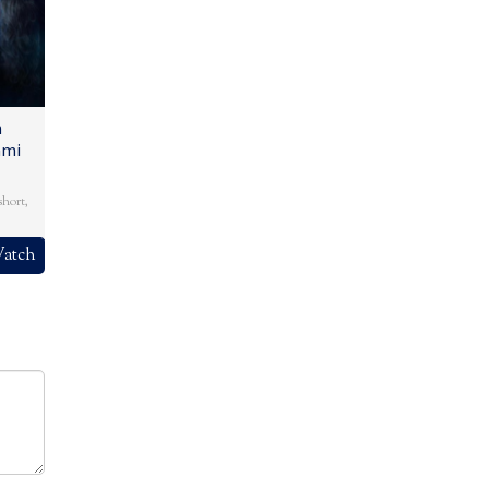
n
ami
short
,
atch