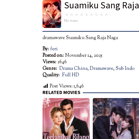
Suamiku Sang Raj
No votes
dramawave Suamiku Sang Raja Naga
By:
feri
Posted on:
November 14, 2025
Views:
1646
Genre:
Drama China
,
Dramawave
,
Sub Indo
Quality:
Full HD
Post Views:
1,646
RELATED MOVIES