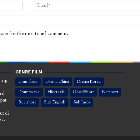
wser for the next time I comment.
GENRE FILM
ming
Dramabox
Drama China
Drama Korea
Dramawave
Flickreels
GoodShort
Netshort
 di
apat
Reelshort
Sub English
Sub Indo
ut di
nk-