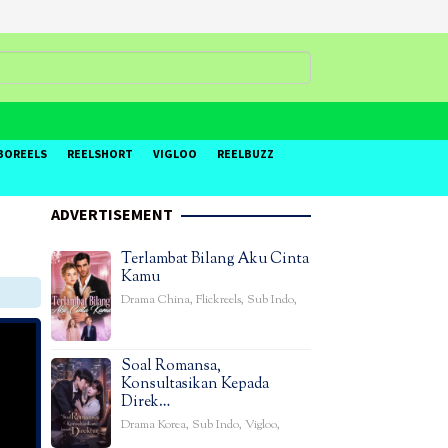
BOREELS
REELSHORT
VIGLOO
REELBUZZ
ADVERTISEMENT
Terlambat Bilang Aku Cinta
Kamu
Drama China
,
Flickreels
,
Sub Indo
,
Soal Romansa,
Konsultasikan Kepada
Direk…
Drama Korea
,
Sub Indo
,
Vigloo
,