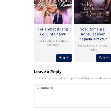
Terlambat Bilang
Soal Romansa,
Aku Cinta Kamu
Konsultasikan
Kepada Direktur
Drama China
,
Flickreels
,
Sub Indo
Drama Korea
,
Sub Indo
,
Vigloo
Watch
Watch
Leave a Reply
Your email address will not be published.
Required fields are m