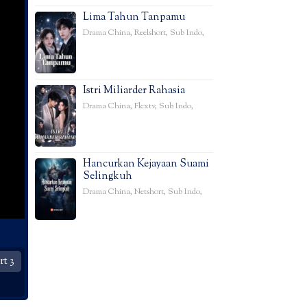
Lima Tahun Tanpamu
Drama China
,
Reelshort
,
Sub Indo
,
Istri Miliarder Rahasia
Drama China
,
Flextv
,
Sub Indo
,
Hancurkan Kejayaan Suami
Selingkuh
Drama China
,
Netshort
,
Sub Indo
,
t 3