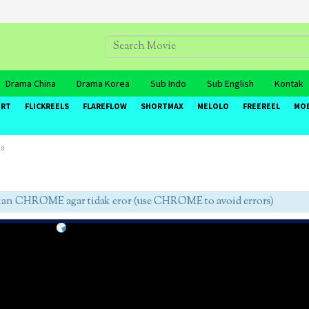
Drama China
Drama Korea
Sub Indo
Sub English
Kontak
ORT
FLICKREELS
FLAREFLOW
SHORTMAX
MELOLO
FREEREEL
MO
ga
CHROME agar tidak eror (use CHROME to avoid errors)