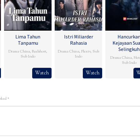
Lima Tahun
Istri Miliarder
Hancurka
Tanpamu
Rahasia
Kejayaan Su
Selingkuh
Drama China
,
Reelshort
,
Drama China
,
Flextv
,
Sub
Sub Indo
Indo
Drama China
,
Net
Sub Indo
Watch
Watch
W
arked
*