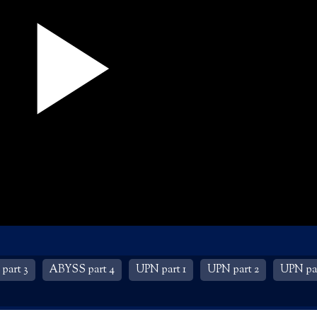
part 3
ABYSS part 4
UPN part 1
UPN part 2
UPN par