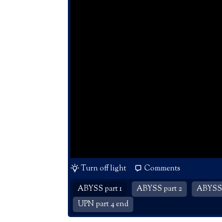
Turn off light
Comments
ABYSS part 1
ABYSS part 2
ABYSS 
UPN part 4 end