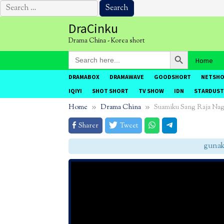
Search
for:
Skip
DraCinku
to
Drama China - Korea short
content
Search Button
Search
Home
for:
DRAMABOX
DRAMAWAVE
GOODSHORT
NETSH
IQIYI
SHOT SHORT
TV SHOW
IDN
STARDUST
Home
Drama China
Suamiku Sang Raja Na
Sharer
Tweet
gunakan 