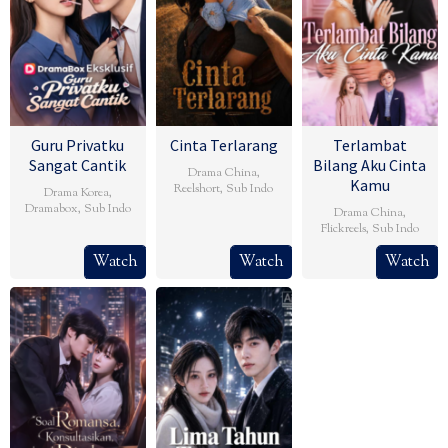
Guru Privatku
Cinta Terlarang
Terlambat
Sangat Cantik
Bilang Aku Cinta
Drama China
,
Kamu
Reelshort
,
Sub Indo
Drama Korea
,
Dramabox
,
Sub Indo
Drama China
,
Flickreels
,
Sub Indo
Watch
Watch
Watch