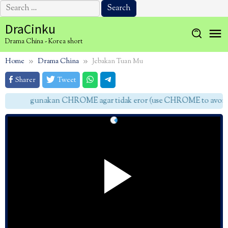
Search
for:
Skip
DraCinku
to
Drama China - Korea short
content
Home
Drama China
Jebakan Tuan Mu
Sharer
Tweet
gunakan CHROME agar tidak eror (use CHROME to avoid e