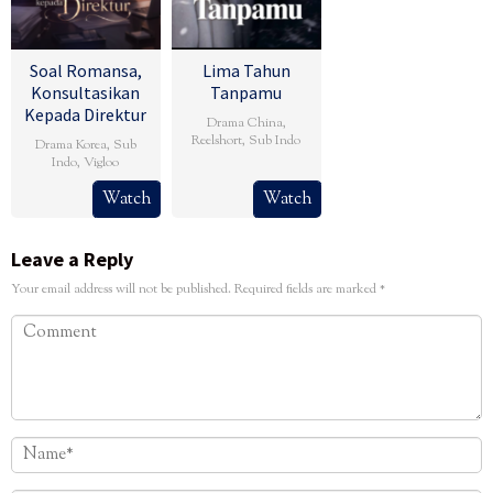
Soal Romansa,
Lima Tahun
Konsultasikan
Tanpamu
Kepada Direktur
Drama China
,
Reelshort
,
Sub Indo
Drama Korea
,
Sub
Indo
,
Vigloo
Watch
Watch
Leave a Reply
Your email address will not be published.
Required fields are marked
*