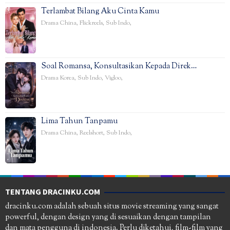
Terlambat Bilang Aku Cinta Kamu
Drama China
,
Flickreels
,
Sub Indo
,
Soal Romansa, Konsultasikan Kepada Direk…
Drama Korea
,
Sub Indo
,
Vigloo
,
Lima Tahun Tanpamu
Drama China
,
Reelshort
,
Sub Indo
,
TENTANG DRACINKU.COM
dracinku.com adalah sebuah situs movie streaming yang sangat
powerful, dengan design yang di sesuaikan dengan tampilan
dan mata pengguna di indonesia. Perlu diketahui, film-film yang