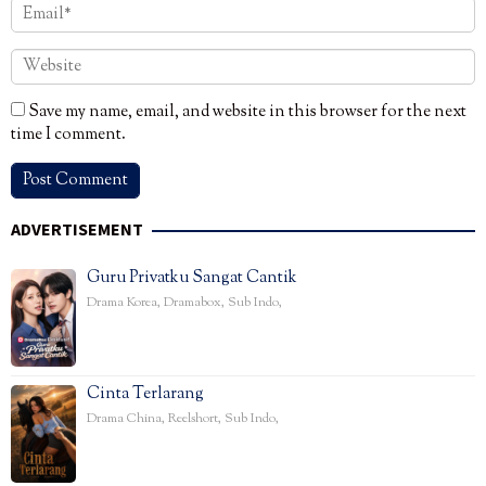
Save my name, email, and website in this browser for the next
time I comment.
ADVERTISEMENT
Guru Privatku Sangat Cantik
Drama Korea
,
Dramabox
,
Sub Indo
,
Cinta Terlarang
Drama China
,
Reelshort
,
Sub Indo
,