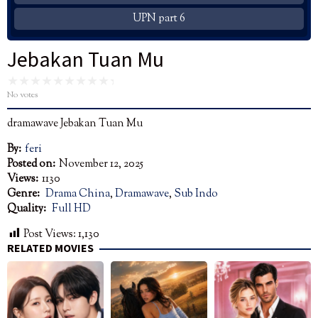
UPN part 6
Jebakan Tuan Mu
No votes
dramawave Jebakan Tuan Mu
By:
feri
Posted on:
November 12, 2025
Views:
1130
Genre:
Drama China
,
Dramawave
,
Sub Indo
Quality:
Full HD
Post Views:
1,130
RELATED MOVIES