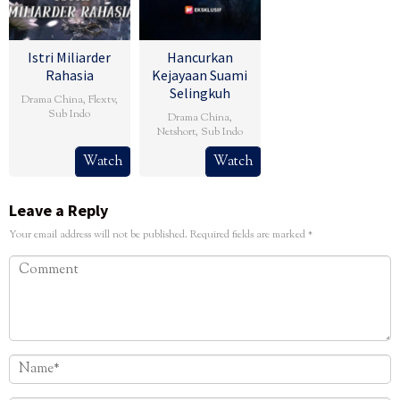
Istri Miliarder
Hancurkan
Rahasia
Kejayaan Suami
Selingkuh
Drama China
,
Flextv
,
Sub Indo
Drama China
,
Netshort
,
Sub Indo
Watch
Watch
Leave a Reply
Your email address will not be published.
Required fields are marked
*