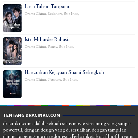
Lima Tahun Tanpamu
Drama China
,
Reelshort
,
Sub Indo
,
Istri Miliarder Rahasia
Drama China
,
Flextv
,
Sub Indo
,
Hancurkan Kejayaan Suami Selingkuh
Drama China
,
Netshort
,
Sub Indo
,
TENTANG DRACINKU.COM
dracinku.com adalah sebuah situs movie streaming yang sangat
powerful, dengan design yang di sesuaikan dengan tampilan
dan mata pengguna di indonesia. Perlu diketahui, film-film yang