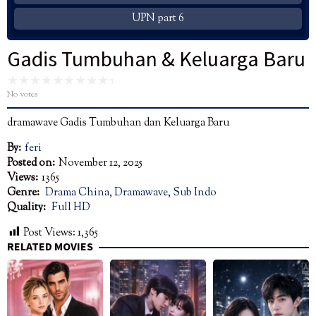
UPN part 6
Gadis Tumbuhan & Keluarga Baru
No votes
dramawave Gadis Tumbuhan dan Keluarga Baru
By:
feri
Posted on:
November 12, 2025
Views:
1365
Genre:
Drama China
,
Dramawave
,
Sub Indo
Quality:
Full HD
Post Views:
1,365
RELATED MOVIES