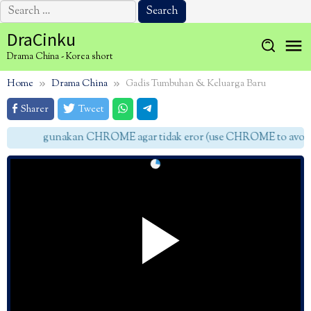
Search
for:
Skip
DraCinku
to
Drama China - Korea short
content
Home
Drama China
Gadis Tumbuhan & Keluarga Baru
Sharer
Tweet
gunakan CHROME agar tidak eror (use CHROME to avoid e