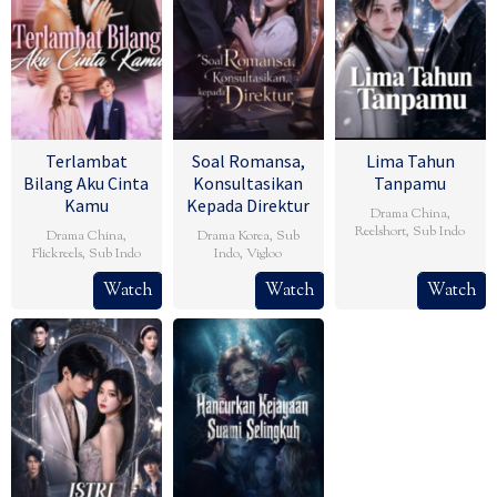
Terlambat
Soal Romansa,
Lima Tahun
Bilang Aku Cinta
Konsultasikan
Tanpamu
Kamu
Kepada Direktur
Drama China
,
Reelshort
,
Sub Indo
Drama China
,
Drama Korea
,
Sub
Flickreels
,
Sub Indo
Indo
,
Vigloo
Watch
Watch
Watch