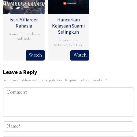
Istri Miliarder
Hancurkan
Rahasia
Kejayaan Suami
Selingkuh
Drama China
,
Flextv
,
Sub Indo
Drama China
,
Netshort
,
Sub Indo
Watch
Watch
Leave a Reply
Your email address will not be published.
Required fields are marked
*