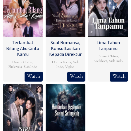
Terlambat
Soal Romansa,
Lima Tahun
Bilang Aku Cinta
Konsultasikan
Tanpamu
Kamu
Kepada Direktur
Drama China
,
Reelshort
,
Sub Indo
Drama China
,
Drama Korea
,
Sub
Flickreels
,
Sub Indo
Indo
,
Vigloo
Watch
Watch
Watch