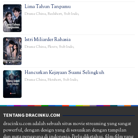
Lima Tahun Tanpamu
Drama China
,
Reelshort
,
Sub Indo
,
Istri Miliarder Rahasia
Drama China
,
Flextv
,
Sub Indo
,
Hancurkan Kejayaan Suami Selingkuh
Drama China
,
Netshort
,
Sub Indo
,
TENTANG DRACINKU.COM
dracinku.com adalah sebuah situs movie streaming yang sangat
powerful, dengan design yang di sesuaikan dengan tampilan
dan mata pengguna di indonesia. Perlu diketahui, film-film yang