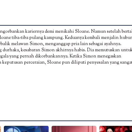
engorbankan kariernya demi menikahi Sloane. Namun setelah bert
loane tiba-tiba pulang kampung. Keduanya kembali menjalin hub
balik melawan Simon, menganggap pria lain sebagai ayahnya.
ang durhaka, kesabaran Simon akhirnya habis. Dia memutuskan untu
egala yang pernah dikorbankannya. Ketika Simon menegaskan
eputusan perceraian, Sloane pun diliputi penyesalan yang sanga