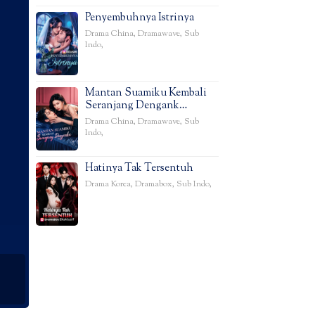
Penyembuhnya Istrinya
Drama China
,
Dramawave
,
Sub
Indo
,
Mantan Suamiku Kembali
Seranjang Dengank…
Drama China
,
Dramawave
,
Sub
Indo
,
Hatinya Tak Tersentuh
Drama Korea
,
Dramabox
,
Sub Indo
,