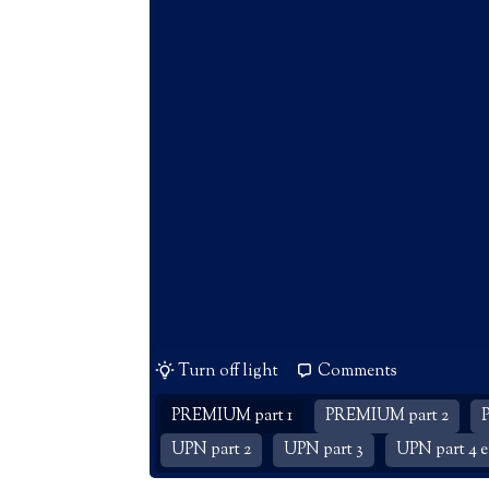
Turn off light
Comments
PREMIUM part 1
PREMIUM part 2
UPN part 2
UPN part 3
UPN part 4 