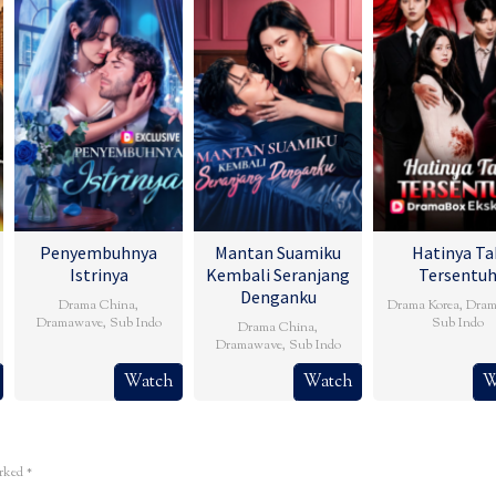
Penyembuhnya
Mantan Suamiku
Hatinya Ta
Istrinya
Kembali Seranjang
Tersentu
Denganku
Drama China
,
Drama Korea
,
Dram
Dramawave
,
Sub Indo
Sub Indo
Drama China
,
Dramawave
,
Sub Indo
Watch
Watch
W
arked
*