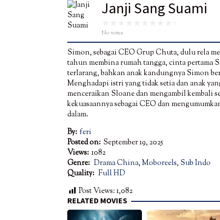
Janji Sang Suami
No votes
Simon, sebagai CEO Grup Chuta, dulu rela m
tahun membina rumah tangga, cinta pertama S
terlarang, bahkan anak kandungnya Simon ber
Menghadapi istri yang tidak setia dan anak y
menceraikan Sloane dan mengambil kembali s
kekuasaannya sebagai CEO dan mengumumkan k
dalam.
By:
feri
Posted on:
September 19, 2025
Views:
1082
Genre:
Drama China
,
Moboreels
,
Sub Indo
Quality:
Full HD
Post Views:
1,082
RELATED MOVIES