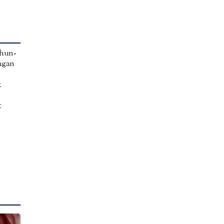
ahun-
ungan
k
t