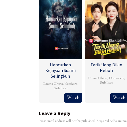
Hancurkan
Tarik Uang Bikin
Kejayaan Suami
Heboh
Selingkuh
Drama China
,
Dramabox
,
Sub Indo
Drama China
,
Netshort
,
Sub Indo
Watch
Watch
Leave a Reply
Your email address will not be published.
Required fields are m