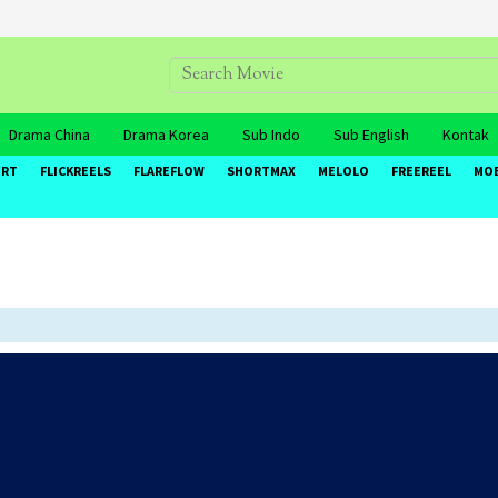
Drama China
Drama Korea
Sub Indo
Sub English
Kontak
ORT
FLICKREELS
FLAREFLOW
SHORTMAX
MELOLO
FREEREEL
MO