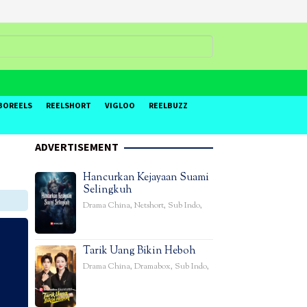
BOREELS
REELSHORT
VIGLOO
REELBUZZ
ADVERTISEMENT
Hancurkan Kejayaan Suami
Selingkuh
Drama China
,
Netshort
,
Sub Indo
,
Tarik Uang Bikin Heboh
Drama China
,
Dramabox
,
Sub Indo
,