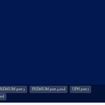
PREMIUM part 3
PREMIUM part 4 end
UPN part 1
end