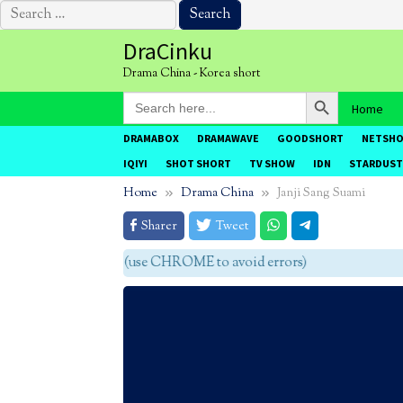
Search
for:
Skip
DraCinku
to
Drama China - Korea short
content
Search Button
Search
Home
for:
DRAMABOX
DRAMAWAVE
GOODSHORT
NETSH
IQIYI
SHOT SHORT
TV SHOW
IDN
STARDUST
Home
Drama China
Janji Sang Suami
Sharer
Tweet
agar tidak eror (use CHROME to avoid errors)