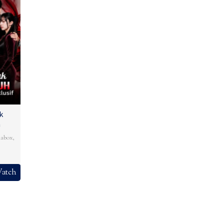
k
h
abox
,
atch