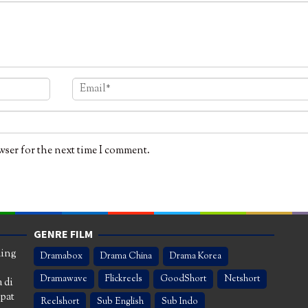
wser for the next time I comment.
GENRE FILM
ming
Dramabox
Drama China
Drama Korea
Dramawave
Flickreels
GoodShort
Netshort
 di
apat
Reelshort
Sub English
Sub Indo