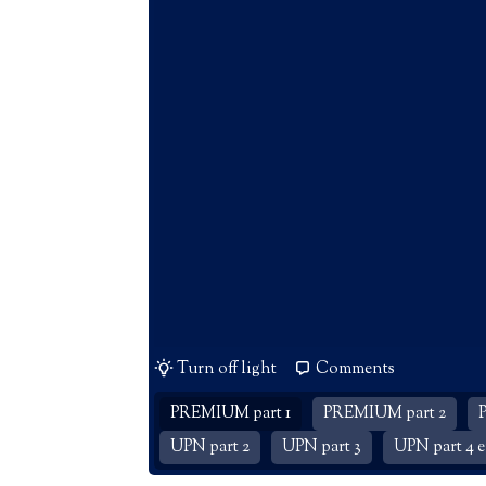
Turn off light
Comments
PREMIUM part 1
PREMIUM part 2
UPN part 2
UPN part 3
UPN part 4 