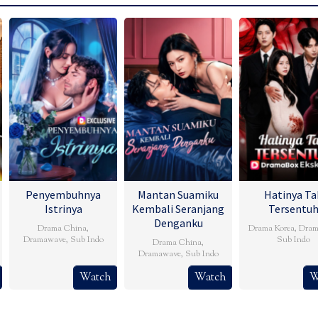
Penyembuhnya
Mantan Suamiku
Hatinya Ta
Istrinya
Kembali Seranjang
Tersentu
Denganku
Drama China
,
Drama Korea
,
Dram
Dramawave
,
Sub Indo
Sub Indo
Drama China
,
Dramawave
,
Sub Indo
Watch
Watch
W