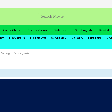
Drama China
Drama Korea
Sub Indo
Sub English
Kontak
ORT
FLICKREELS
FLAREFLOW
SHORTMAX
MELOLO
FREEREEL
MO
n Sebagai Antagonis