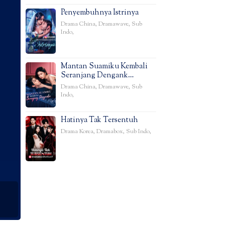
Penyembuhnya Istrinya
Drama China
,
Dramawave
,
Sub
Indo
,
Mantan Suamiku Kembali
Seranjang Dengank…
Drama China
,
Dramawave
,
Sub
Indo
,
Hatinya Tak Tersentuh
Drama Korea
,
Dramabox
,
Sub Indo
,