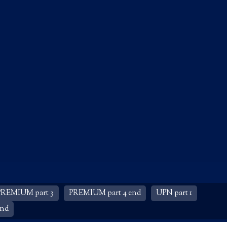
PREMIUM part 3
PREMIUM part 4 end
UPN part 1
end