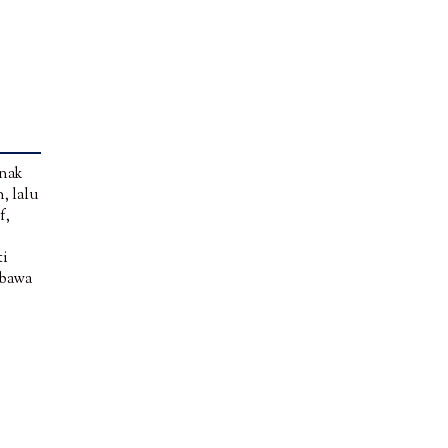
anak
, lalu
f,
ti
mbawa