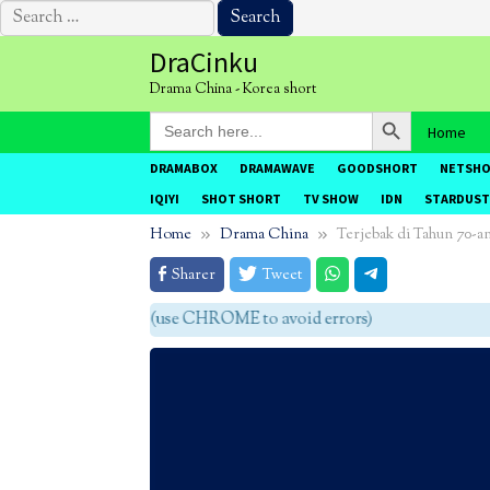
Search
for:
Skip
DraCinku
to
Drama China - Korea short
content
Search Button
Search
Home
for:
DRAMABOX
DRAMAWAVE
GOODSHORT
NETSH
IQIYI
SHOT SHORT
TV SHOW
IDN
STARDUST
Home
Drama China
Terjebak di Tahun 70-a
Sharer
Tweet
agar tidak eror (use CHROME to avoid errors)