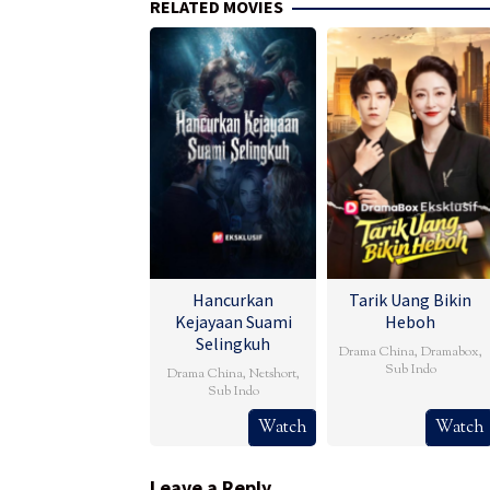
RELATED MOVIES
Hancurkan
Tarik Uang Bikin
Kejayaan Suami
Heboh
Selingkuh
Drama China
,
Dramabox
,
Sub Indo
Drama China
,
Netshort
,
Sub Indo
Watch
Watch
Leave a Reply