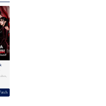
k
h
abox
,
atch