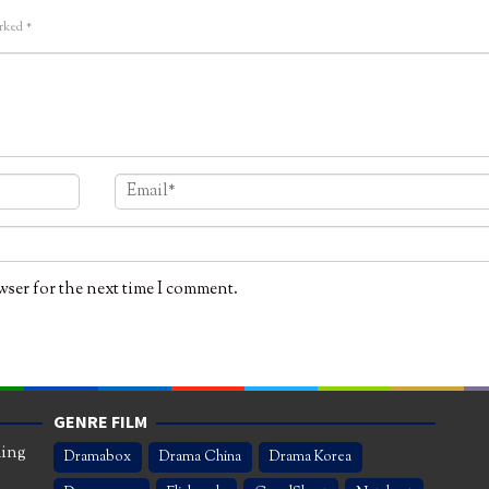
arked
*
wser for the next time I comment.
GENRE FILM
ming
Dramabox
Drama China
Drama Korea