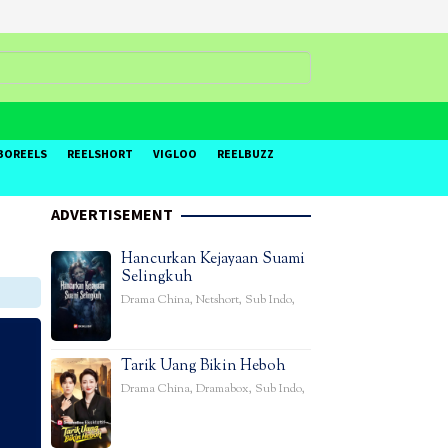
BOREELS
REELSHORT
VIGLOO
REELBUZZ
ADVERTISEMENT
Hancurkan Kejayaan Suami
Selingkuh
Drama China
,
Netshort
,
Sub Indo
,
Tarik Uang Bikin Heboh
Drama China
,
Dramabox
,
Sub Indo
,