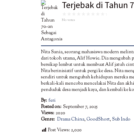
Terjebak di Tahun 
No votes
Nita Sania, seorang mahasiswa modern melinta
dari tokoh utama, Alif Howie. Dia mengubah p
bersikap lembut untuk membuat Alif jatuh cin
Nita berinisiatif untuk pergi ke desa. Nita me
sendiri untuk mengubah kehidupan mereka menj
berkali-kali mencoba mencelakai Nita dan akh
penduduk desa menjadi kaya, dan kembali ke k
By:
feri
Posted on:
September 7, 2025
Views:
2020
Genre:
Drama China
,
GoodShort
,
Sub Indo
Post Views:
2,020