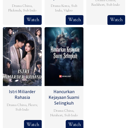
Drama China
,
Reelshort
,
Sub Indo
Drama China
,
Drama Korea
,
Sub
Flickreels
,
Sub Indo
Indo
,
Vigloo
Watch
Watch
Watch
Istri Miliarder
Hancurkan
Rahasia
Kejayaan Suami
Selingkuh
Drama China
,
Flextv
,
Sub Indo
Drama China
,
Netshort
,
Sub Indo
Watch
Watch