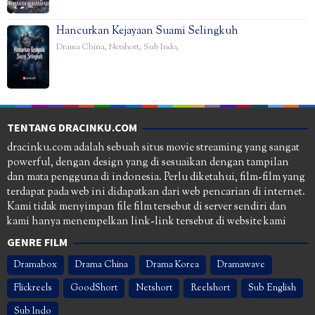
Hancurkan Kejayaan Suami Selingkuh
Drama China
,
Netshort
,
Sub Indo
,
TENTANG DRACINKU.COM
dracinku.com adalah sebuah situs movie streaming yang sangat
powerful, dengan design yang di sesuaikan dengan tampilan
dan mata pengguna di indonesia. Perlu diketahui, film-film yang
terdapat pada web ini didapatkan dari web pencarian di internet.
Kami tidak menyimpan file film tersebut di server sendiri dan
kami hanya menempelkan link-link tersebut di website kami
GENRE FILM
Dramabox
Drama China
Drama Korea
Dramawave
Flickreels
GoodShort
Netshort
Reelshort
Sub English
Sub Indo