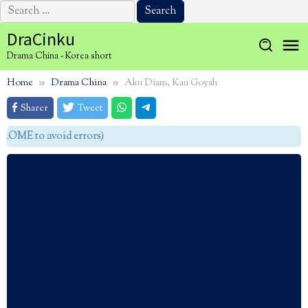
Search
for:
Skip
DraCinku
to
Drama China - Korea short
content
Home
Drama China
Aku Diam, Kau Goyah
Sharer
Tweet
OME to avoid errors)