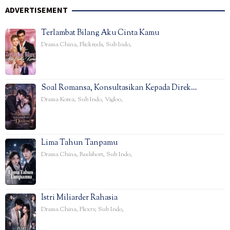
ADVERTISEMENT
Terlambat Bilang Aku Cinta Kamu
Drama China
,
Flickreels
,
Sub Indo
,
Soal Romansa, Konsultasikan Kepada Direk…
Drama Korea
,
Sub Indo
,
Vigloo
,
Lima Tahun Tanpamu
Drama China
,
Reelshort
,
Sub Indo
,
Istri Miliarder Rahasia
Drama China
,
Flextv
,
Sub Indo
,