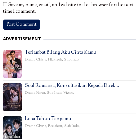
Save my name, email, and website in this browser for the next
time I comment.
ADVERTISEMENT
Terlambat Bilang Aku Cinta Kamu
Drama China
,
Flickreels
,
Sub Indo
,
Soal Romansa, Konsultasikan Kepada Direk…
Drama Korea
,
Sub Indo
,
Vigloo
,
Lima Tahun Tanpamu
Drama China
,
Reelshort
,
Sub Indo
,