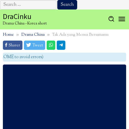
Search
for:
Skip
DraCinku
to
Drama China - Korea short
content
Home
Drama China
Tak Ada yang Menua Bersamamu
Sharer
Tweet
OME to avoid errors)