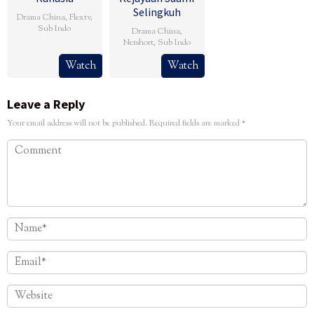
Selingkuh
Drama China
,
Flextv
,
Sub Indo
Drama China
,
Netshort
,
Sub Indo
Watch
Watch
Leave a Reply
Your email address will not be published.
Required fields are marked
*