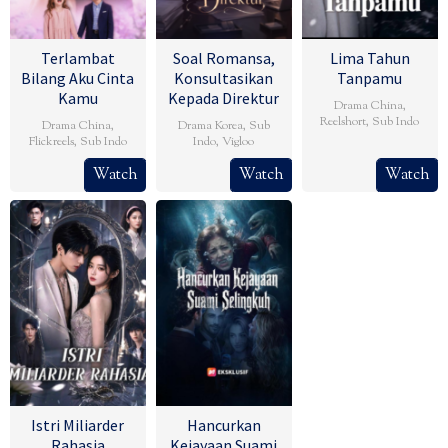
Terlambat
Soal Romansa,
Lima Tahun
Bilang Aku Cinta
Konsultasikan
Tanpamu
Kamu
Kepada Direktur
Drama China
,
Reelshort
,
Sub Indo
Drama China
,
Drama Korea
,
Sub
Flickreels
,
Sub Indo
Indo
,
Vigloo
Watch
Watch
Watch
Istri Miliarder
Hancurkan
Rahasia
Kejayaan Suami