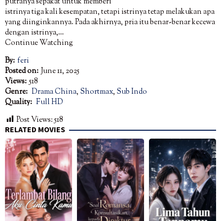
putranya sepakat untuk memberi
istrinya tiga kali kesempatan, tetapi istrinya tetap melakukan apa
yang diinginkannya. Pada akhirnya, pria itu benar-benar kecewa
dengan istrinya,…
Continue Watching
By:
feri
Posted on:
June 11, 2025
Views:
518
Genre:
Drama China
,
Shortmax
,
Sub Indo
Quality:
Full HD
Post Views:
518
RELATED MOVIES