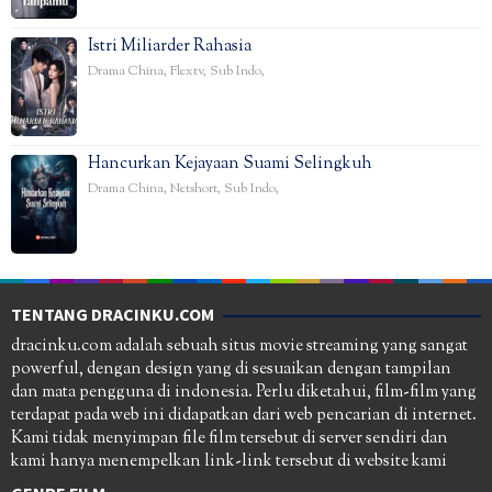
Istri Miliarder Rahasia
Drama China
,
Flextv
,
Sub Indo
,
Hancurkan Kejayaan Suami Selingkuh
Drama China
,
Netshort
,
Sub Indo
,
TENTANG DRACINKU.COM
dracinku.com adalah sebuah situs movie streaming yang sangat
powerful, dengan design yang di sesuaikan dengan tampilan
dan mata pengguna di indonesia. Perlu diketahui, film-film yang
terdapat pada web ini didapatkan dari web pencarian di internet.
Kami tidak menyimpan file film tersebut di server sendiri dan
kami hanya menempelkan link-link tersebut di website kami