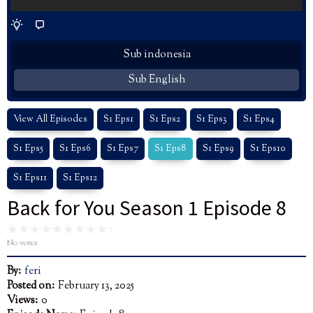
Sub indonesia
Sub English
View All Episodes
S1 Eps1
S1 Eps2
S1 Eps3
S1 Eps4
S1 Eps5
S1 Eps6
S1 Eps7
S1 Eps8
S1 Eps9
S1 Eps10
S1 Eps11
S1 Eps12
Back for You Season 1 Episode 8
No votes
By:
feri
Posted on:
February 13, 2025
Views:
0