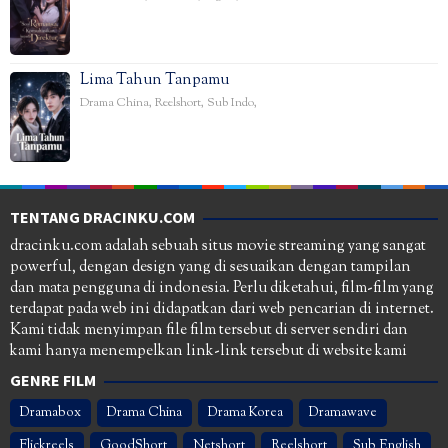
Lima Tahun Tanpamu
Drama China
,
Reelshort
,
Sub Indo
,
TENTANG DRACINKU.COM
dracinku.com adalah sebuah situs movie streaming yang sangat
powerful, dengan design yang di sesuaikan dengan tampilan
dan mata pengguna di indonesia. Perlu diketahui, film-film yang
terdapat pada web ini didapatkan dari web pencarian di internet.
Kami tidak menyimpan file film tersebut di server sendiri dan
kami hanya menempelkan link-link tersebut di website kami
GENRE FILM
Dramabox
Drama China
Drama Korea
Dramawave
Flickreels
GoodShort
Netshort
Reelshort
Sub English