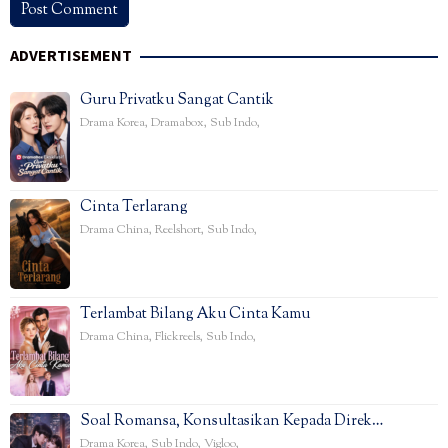
ADVERTISEMENT
Guru Privatku Sangat Cantik
Drama Korea
,
Dramabox
,
Sub Indo
,
Cinta Terlarang
Drama China
,
Reelshort
,
Sub Indo
,
Terlambat Bilang Aku Cinta Kamu
Drama China
,
Flickreels
,
Sub Indo
,
Soal Romansa, Konsultasikan Kepada Direk…
Drama Korea
,
Sub Indo
,
Vigloo
,