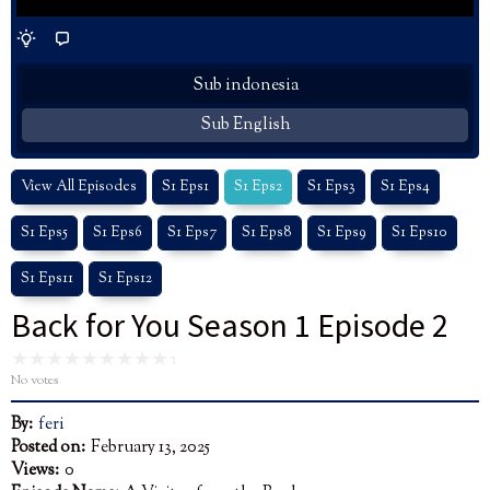
Sub indonesia
Sub English
View All Episodes
S1 Eps1
S1 Eps2
S1 Eps3
S1 Eps4
S1 Eps5
S1 Eps6
S1 Eps7
S1 Eps8
S1 Eps9
S1 Eps10
S1 Eps11
S1 Eps12
Back for You Season 1 Episode 2
No votes
By:
feri
Posted on:
February 13, 2025
Views:
0