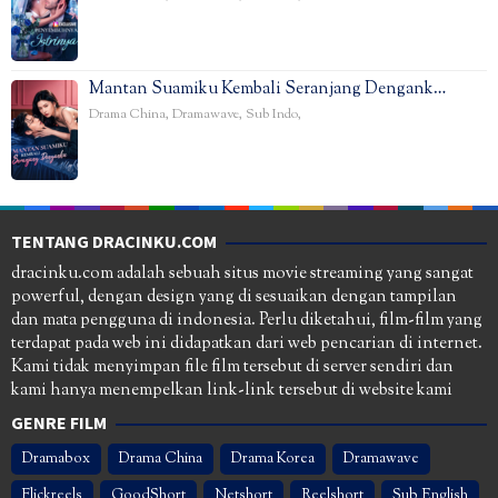
Mantan Suamiku Kembali Seranjang Dengank…
Drama China
,
Dramawave
,
Sub Indo
,
TENTANG DRACINKU.COM
dracinku.com adalah sebuah situs movie streaming yang sangat
powerful, dengan design yang di sesuaikan dengan tampilan
dan mata pengguna di indonesia. Perlu diketahui, film-film yang
terdapat pada web ini didapatkan dari web pencarian di internet.
Kami tidak menyimpan file film tersebut di server sendiri dan
kami hanya menempelkan link-link tersebut di website kami
GENRE FILM
Dramabox
Drama China
Drama Korea
Dramawave
Flickreels
GoodShort
Netshort
Reelshort
Sub English