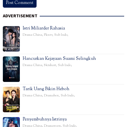
ADVERTISEMENT
Istri Miliarder Rahasia
Drama China
,
Flextv
,
Sub Indo
,
Hancurkan Kejayaan Suami Selingkuh
Drama China
,
Netshort
,
Sub Indo
,
Tarik Uang Bikin Heboh
Drama China
,
Dramabox
,
Sub Indo
,
Penyembuhnya Istrinya
Drama China
,
Dramawave
,
Sub Indo
,