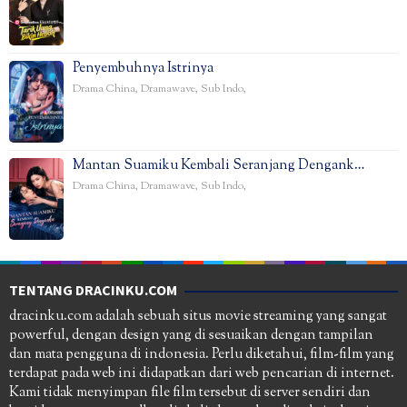
Penyembuhnya Istrinya
Drama China
,
Dramawave
,
Sub Indo
,
Mantan Suamiku Kembali Seranjang Dengank…
Drama China
,
Dramawave
,
Sub Indo
,
TENTANG DRACINKU.COM
dracinku.com adalah sebuah situs movie streaming yang sangat
powerful, dengan design yang di sesuaikan dengan tampilan
dan mata pengguna di indonesia. Perlu diketahui, film-film yang
terdapat pada web ini didapatkan dari web pencarian di internet.
Kami tidak menyimpan file film tersebut di server sendiri dan