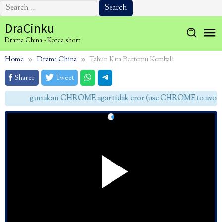
Search
for:
Skip
DraCinku
to
Drama China - Korea short
content
Home
Drama China
Tahun Kita Bertemu Kembali
Sharer
Tweet
gunakan CHROME agar tidak eror (use CHROME to avoid e