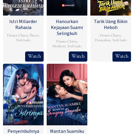
Istri Miliarder
Hancurkan
Tarik Uang Bikin
Rahasia
Kejayaan Suami
Heboh
Selingkuh
Drama China
,
Flextv
,
Drama China
,
Sub Indo
Dramabox
,
Sub Indo
Drama China
,
Netshort
,
Sub Indo
Watch
Watch
Watch
Penyembuhnya
Mantan Suamiku