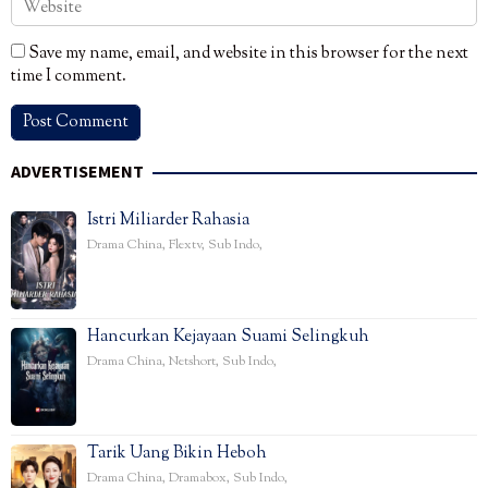
Save my name, email, and website in this browser for the next
time I comment.
ADVERTISEMENT
Istri Miliarder Rahasia
Drama China
,
Flextv
,
Sub Indo
,
Hancurkan Kejayaan Suami Selingkuh
Drama China
,
Netshort
,
Sub Indo
,
Tarik Uang Bikin Heboh
Drama China
,
Dramabox
,
Sub Indo
,