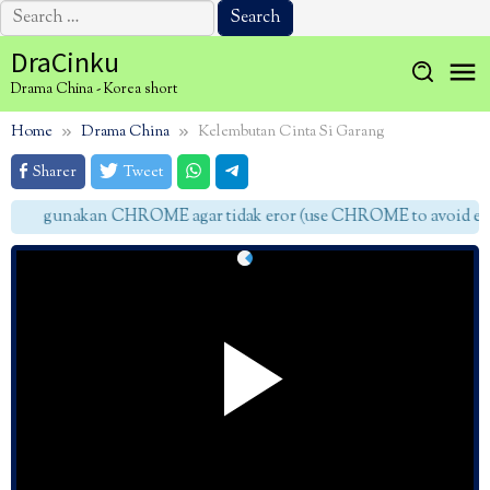
Search
for:
Skip
DraCinku
to
Drama China - Korea short
content
Home
Drama China
Kelembutan Cinta Si Garang
Sharer
Tweet
gunakan CHROME agar tidak eror (use CHROME to avoid erro