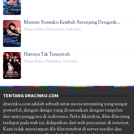
Mantan Suamiku Kembali Seranjang Dengank…
Drama China
,
Dramawave
,
Sub Indo
,
Hatinya Tak Tersentuh
Drama Korea
,
Dramabox
,
Sub Indo
,
TENTANG DRACINKU.COM
dracinku.com adalah sebuah situs movie streaming yang sangat
powerful, dengan design yang di sesuaikan dengan tampilan
dan mata pengguna di indonesia. Perlu diketahui, film-film yang
terdapat pada web ini didapatkan dari web pencarian di internet.
Kami tidak menyimpan file film tersebut di server sendiri dan