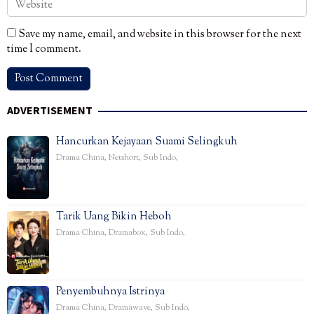
Save my name, email, and website in this browser for the next
time I comment.
ADVERTISEMENT
Hancurkan Kejayaan Suami Selingkuh
Drama China
,
Netshort
,
Sub Indo
,
Tarik Uang Bikin Heboh
Drama China
,
Dramabox
,
Sub Indo
,
Penyembuhnya Istrinya
Drama China
,
Dramawave
,
Sub Indo
,