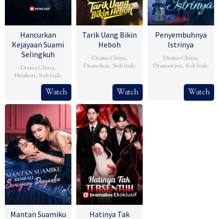
Hancurkan
Tarik Uang Bikin
Penyembuhnya
Kejayaan Suami
Heboh
Istrinya
Selingkuh
Drama China
,
Drama China
,
Dramabox
,
Sub Indo
Dramawave
,
Sub Indo
Drama China
,
Netshort
,
Sub Indo
Watch
Watch
Watch
Mantan Suamiku
Hatinya Tak