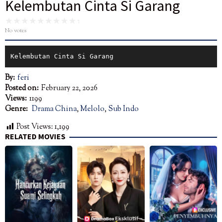
Kelembutan Cinta Si Garang
No votes
Kelembutan Cinta Si Garang
By:
feri
Posted on:
February 22, 2026
Views:
1199
Genre:
Drama China
,
Melolo
,
Sub Indo
Post Views:
1,199
RELATED MOVIES