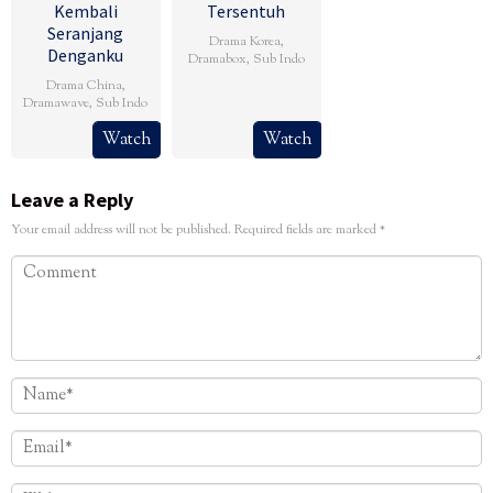
Kembali
Tersentuh
Seranjang
Drama Korea
,
Denganku
Dramabox
,
Sub Indo
Drama China
,
Dramawave
,
Sub Indo
Watch
Watch
Leave a Reply
Your email address will not be published.
Required fields are marked
*