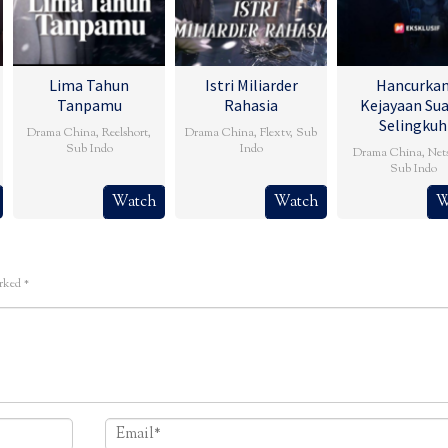
Lima Tahun
Istri Miliarder
Hancurka
Tanpamu
Rahasia
Kejayaan Su
Selingkuh
Drama China
,
Reelshort
,
Drama China
,
Flextv
,
Sub
Sub Indo
Indo
Drama China
,
Net
Sub Indo
Watch
Watch
W
arked
*