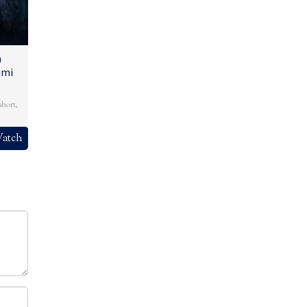
n
ami
short
,
atch