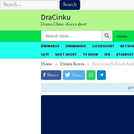
Search
for:
Skip
DraCinku
to
Drama China - Korea short
content
Search Button
Search
Home
for:
DRAMABOX
DRAMAWAVE
GOODSHORT
NETSH
IQIYI
SHOT SHORT
TV SHOW
IDN
STARDUST
Home
Drama Korea
Pencarian Si Kecil Aya
Sharer
Tweet
gunak