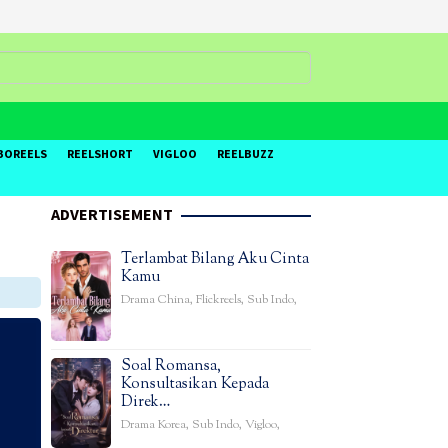
BOREELS
REELSHORT
VIGLOO
REELBUZZ
ADVERTISEMENT
Terlambat Bilang Aku Cinta
Kamu
Drama China
,
Flickreels
,
Sub Indo
,
Soal Romansa,
Konsultasikan Kepada
Direk…
Drama Korea
,
Sub Indo
,
Vigloo
,