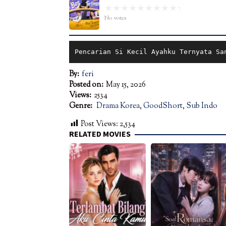
No votes
Pencarian Si Kecil Ayahku Ternyata Sa
By:
feri
Posted on:
May 15, 2026
Views:
2534
Genre:
Drama Korea
,
GoodShort
,
Sub Indo
Post Views:
2,534
RELATED MOVIES