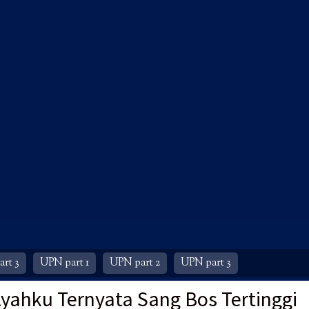
rt 3
UPN part 1
UPN part 2
UPN part 3
Ayahku Ternyata Sang Bos Tertinggi