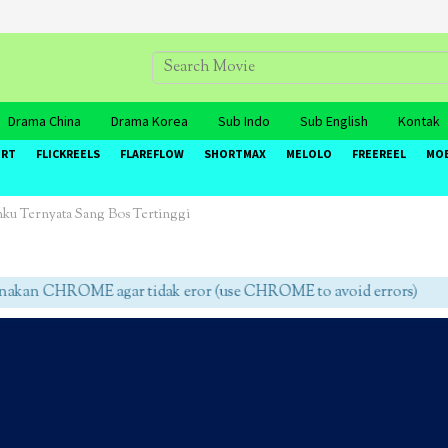
Drama China
Drama Korea
Sub Indo
Sub English
Kontak
ORT
FLICKREELS
FLAREFLOW
SHORTMAX
MELOLO
FREEREEL
MO
hku Ternyata Sang Bos Tertinggi
an CHROME agar tidak eror (use CHROME to avoid errors)