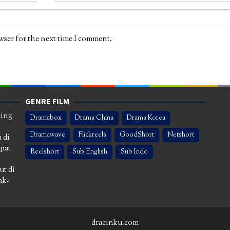
wser for the next time I comment.
GENRE FILM
ming
Dramabox
Drama China
Drama Korea
Dramawave
Flickreels
GoodShort
Netshort
 di
apat
Reelshort
Sub English
Sub Indo
ut di
nk-
dracinku.com