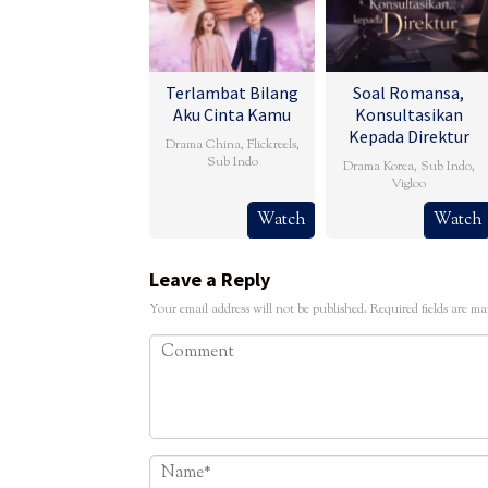
Terlambat Bilang
Soal Romansa,
Aku Cinta Kamu
Konsultasikan
Kepada Direktur
Drama China
,
Flickreels
,
Sub Indo
Drama Korea
,
Sub Indo
,
Vigloo
Watch
Watch
Leave a Reply
Your email address will not be published.
Required fields are m