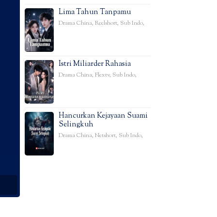
Lima Tahun Tanpamu
Drama China
,
Reelshort
,
Sub Indo
,
Istri Miliarder Rahasia
Drama China
,
Flextv
,
Sub Indo
,
Hancurkan Kejayaan Suami
Selingkuh
Drama China
,
Netshort
,
Sub Indo
,