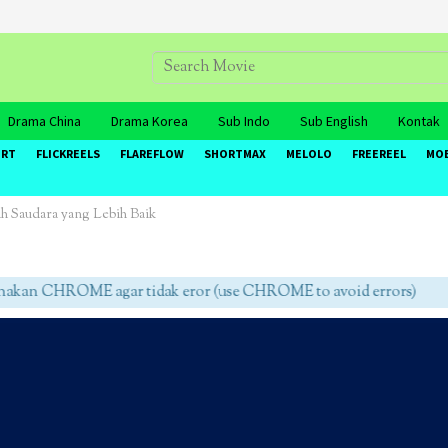
Drama China
Drama Korea
Sub Indo
Sub English
Kontak
ORT
FLICKREELS
FLAREFLOW
SHORTMAX
MELOLO
FREEREEL
MO
ih Saudara yang Lebih Baik
an CHROME agar tidak eror (use CHROME to avoid errors)