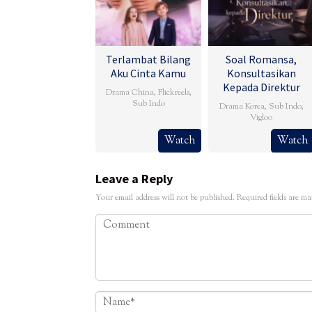
Terlambat Bilang
Soal Romansa,
Aku Cinta Kamu
Konsultasikan
Kepada Direktur
Drama China
,
Flickreels
,
Sub Indo
Drama Korea
,
Sub Indo
,
Vigloo
Watch
Watch
Leave a Reply
Your email address will not be published.
Required fields are m