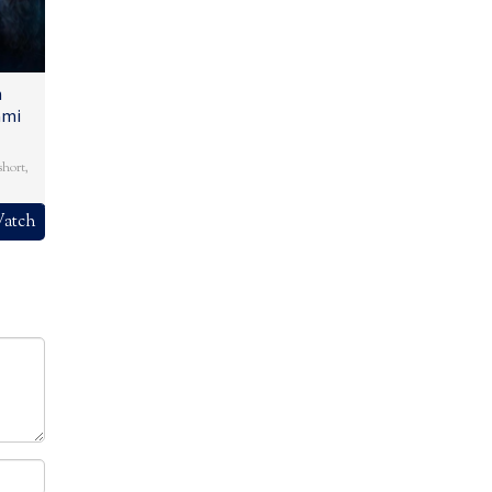
n
ami
short
,
atch