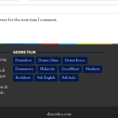
wser for the next time I comment.
GENRE FILM
ming
Dramabox
Drama China
Drama Korea
Dramawave
Flickreels
GoodShort
Netshort
 di
apat
Reelshort
Sub English
Sub Indo
ut di
nk-
dracinku.com