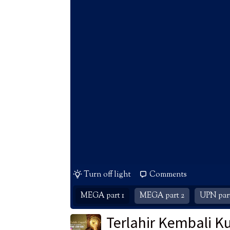
Turn off light
Comments
MEGA part 1
MEGA part 2
UPN part
Terlahir Kembali K