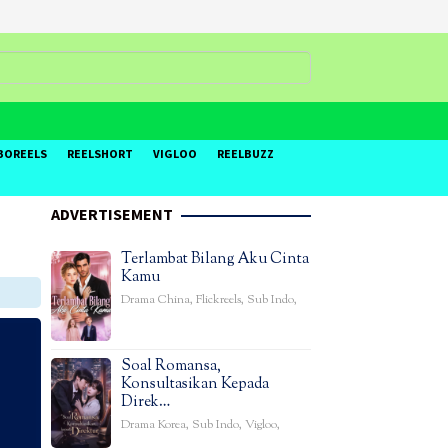
BOREELS
REELSHORT
VIGLOO
REELBUZZ
ADVERTISEMENT
Terlambat Bilang Aku Cinta
Kamu
Drama China
,
Flickreels
,
Sub Indo
,
Soal Romansa,
Konsultasikan Kepada
Direk…
Drama Korea
,
Sub Indo
,
Vigloo
,