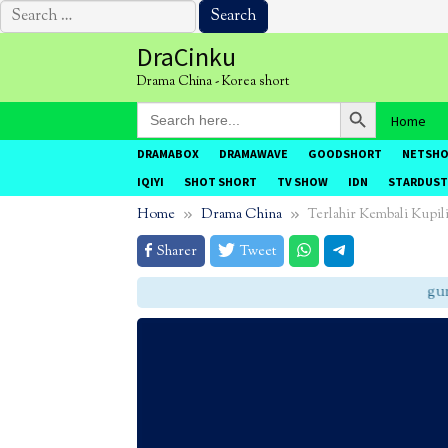
Search
for:
Skip
DraCinku
to
Drama China - Korea short
content
Search Button
Search
Home
for:
DRAMABOX
DRAMAWAVE
GOODSHORT
NETSH
IQIYI
SHOT SHORT
TV SHOW
IDN
STARDUST
Home
Drama China
Terlahir Kembali Kupil
Sharer
Tweet
gunak