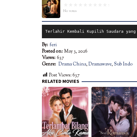
No votes
Terlahir Kembali Kupilih Saudara yang
By:
feri
Posted on:
May 3, 2026
Views:
637
Genre:
Drama China
,
Dramawave
,
Sub Indo
Post Views:
637
RELATED MOVIES