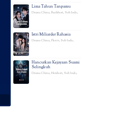
Lima Tahun Tanpamu
Drama China
,
Reelshort
,
Sub Indo
,
Istri Miliarder Rahasia
Drama China
,
Flextv
,
Sub Indo
,
Hancurkan Kejayaan Suami
Selingkuh
Drama China
,
Netshort
,
Sub Indo
,