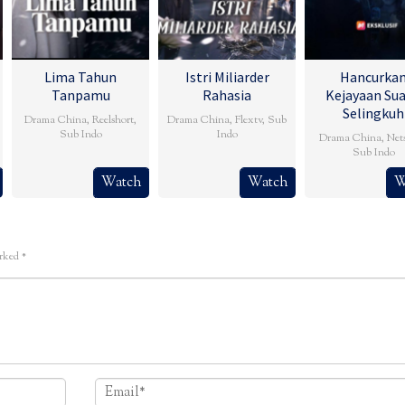
Lima Tahun
Istri Miliarder
Hancurka
Tanpamu
Rahasia
Kejayaan Su
Selingkuh
Drama China
,
Reelshort
,
Drama China
,
Flextv
,
Sub
Sub Indo
Indo
Drama China
,
Net
Sub Indo
Watch
Watch
W
arked
*