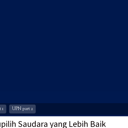
 1
UPN part 2
upilih Saudara yang Lebih Baik