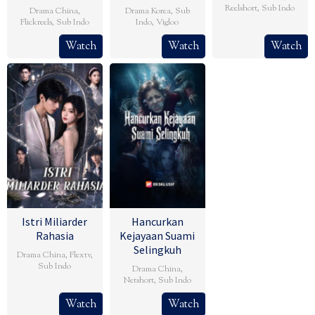
Reelshort
,
Sub Indo
Drama China
,
Drama Korea
,
Sub
Flickreels
,
Sub Indo
Indo
,
Vigloo
Watch
Watch
Watch
Istri Miliarder
Hancurkan
Rahasia
Kejayaan Suami
Selingkuh
Drama China
,
Flextv
,
Sub Indo
Drama China
,
Netshort
,
Sub Indo
Watch
Watch