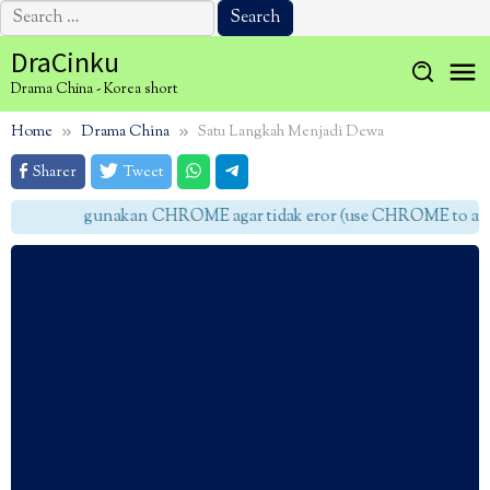
Search
for:
Skip
DraCinku
to
Drama China - Korea short
content
Home
Drama China
Satu Langkah Menjadi Dewa
Sharer
Tweet
gunakan CHROME agar tidak eror (use CHROME to avoid