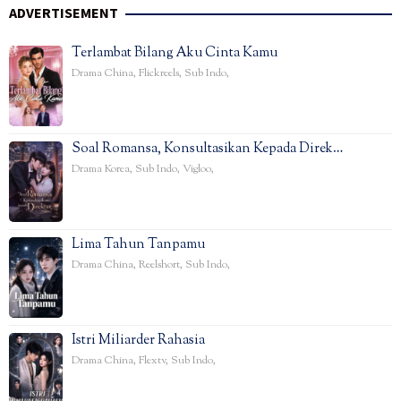
ADVERTISEMENT
Terlambat Bilang Aku Cinta Kamu
Drama China
,
Flickreels
,
Sub Indo
,
Soal Romansa, Konsultasikan Kepada Direk…
Drama Korea
,
Sub Indo
,
Vigloo
,
Lima Tahun Tanpamu
Drama China
,
Reelshort
,
Sub Indo
,
Istri Miliarder Rahasia
Drama China
,
Flextv
,
Sub Indo
,