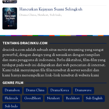
Hancurkan Kejayaan Suami Selingkuh
Drama China
,
Netshort
,
Sub Indo
,
TENTANG DRACINKU.COM
dracinku.com adalah sebuah situs movie streaming yang sangat
powerful, dengan design yang di sesuaikan dengan tampilan
dan mata pengguna di indonesia. Perlu diketahui, film-film yang
terdapat pada web ini didapatkan dari web pencarian di internet.
Kami tidak menyimpan file film tersebut di server sendiri dan
kami hanya menempelkan link-link tersebut di website kami
GENRE FILM
Dramabox
Drama China
Drama Korea
Dramawave
Flickreels
GoodShort
Netshort
Reelshort
Sub English
Sub Indo