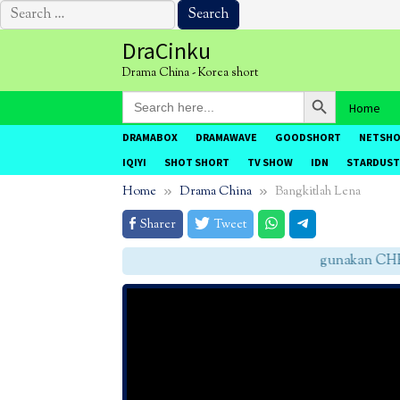
Search
for:
Skip
DraCinku
to
Drama China - Korea short
content
Search Button
Search
Home
for:
DRAMABOX
DRAMAWAVE
GOODSHORT
NETSH
IQIYI
SHOT SHORT
TV SHOW
IDN
STARDUST
Home
Drama China
Bangkitlah Lena
Sharer
Tweet
gunakan CHROME