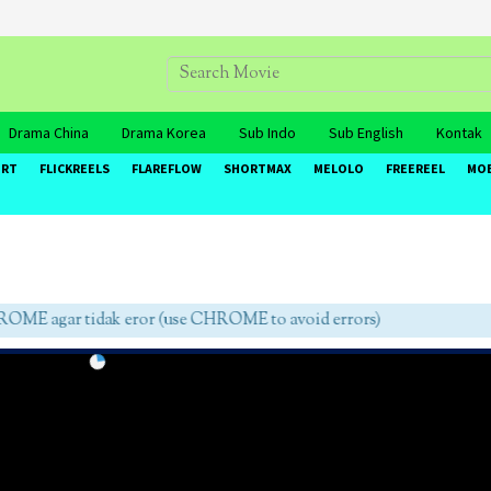
Drama China
Drama Korea
Sub Indo
Sub English
Kontak
ORT
FLICKREELS
FLAREFLOW
SHORTMAX
MELOLO
FREEREEL
MO
 agar tidak eror (use CHROME to avoid errors)