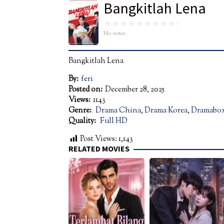
Bangkitlah Lena
No votes
Bangkitlah Lena
By:
feri
Posted on:
December 28, 2025
Views:
1143
Genre:
Drama China
,
Drama Korea
,
Dramabo
Quality:
Full HD
Post Views:
1,143
RELATED MOVIES