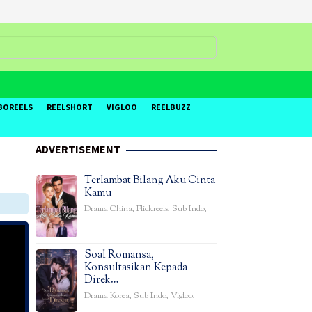
BOREELS
REELSHORT
VIGLOO
REELBUZZ
ADVERTISEMENT
Terlambat Bilang Aku Cinta
Kamu
Drama China
,
Flickreels
,
Sub Indo
,
Soal Romansa,
Konsultasikan Kepada
Direk…
Drama Korea
,
Sub Indo
,
Vigloo
,