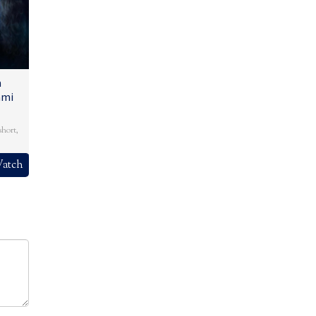
n
ami
short
,
atch