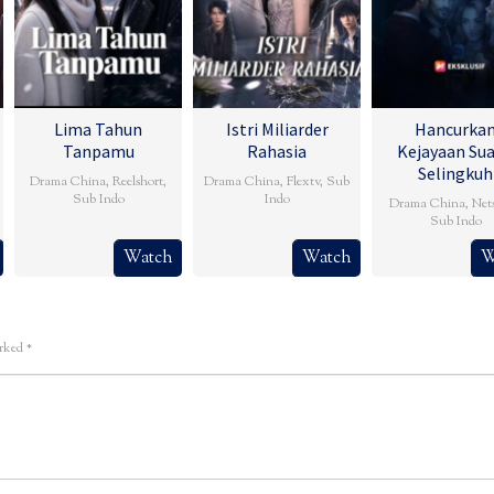
Lima Tahun
Istri Miliarder
Hancurka
Tanpamu
Rahasia
Kejayaan Su
Selingkuh
Drama China
,
Reelshort
,
Drama China
,
Flextv
,
Sub
Sub Indo
Indo
Drama China
,
Net
Sub Indo
Watch
Watch
W
arked
*