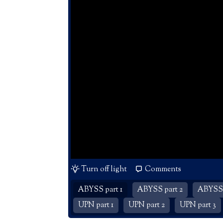
Turn off light
Comments
ABYSS part 1
ABYSS part 2
ABYSS 
UPN part 1
UPN part 2
UPN part 3