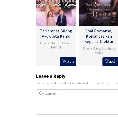
Terlambat Bilang
Soal Romansa,
Aku Cinta Kamu
Konsultasikan
Kepada Direktur
Drama China
,
Flickreels
,
Sub Indo
Drama Korea
,
Sub Indo
,
Vigloo
Watch
Watch
Leave a Reply
Your email address will not be published.
Required fields are m