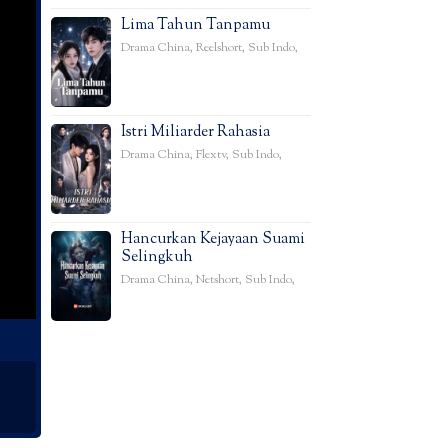
Lima Tahun Tanpamu
Drama China
,
Reelshort
,
Sub Indo
,
Istri Miliarder Rahasia
Drama China
,
Flextv
,
Sub Indo
,
Hancurkan Kejayaan Suami
Selingkuh
Drama China
,
Netshort
,
Sub Indo
,