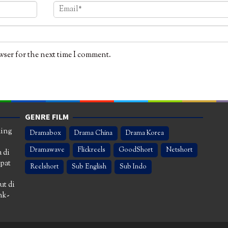
wser for the next time I comment.
GENRE FILM
ming
Dramabox
Drama China
Drama Korea
Dramawave
Flickreels
GoodShort
Netshort
 di
apat
Reelshort
Sub English
Sub Indo
ut di
nk-