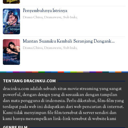
Penyembuhnya Istrinya
Drama China
,
Dramawave
,
Sub Indo
,
Mantan Suamiku Kembali Seranjang Dengank…
Drama China
,
Dramawave
,
Sub Indo
,
TENTANG DRACINKU.COM
dracinku.com adalah sebuah situs movie streaming yang sangat
powerful, dengan design yang di sesuaikan dengan tampilan
dan mata pengguna di indonesia. Perlu diketahui, film-film yang
terdapat pada web ini didapatkan dari web pencarian di internet.
Kami tidak menyimpan file film tersebut di server sendiri dan
kami hanya menempelkan link-link tersebut di website kami
GENRE FILM