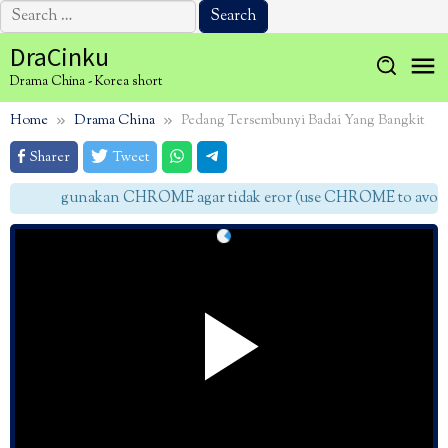
Search
for:
Skip
DraCinku
to
Drama China - Korea short
content
Home
Drama China
Pedang Tersembunyi Badai Yang Bangkit
Sharer
Tweet
gunakan CHROME agar tidak eror (use CHROME to avoid e