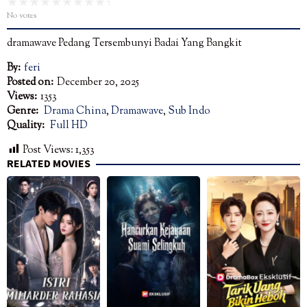
No votes
dramawave Pedang Tersembunyi Badai Yang Bangkit
By:
feri
Posted on:
December 20, 2025
Views:
1353
Genre:
Drama China
,
Dramawave
,
Sub Indo
Quality:
Full HD
Post Views:
1,353
RELATED MOVIES