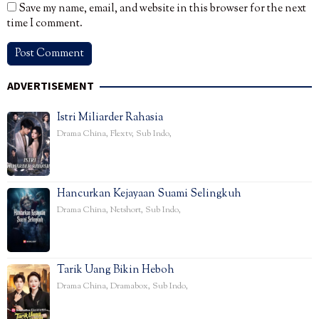
Save my name, email, and website in this browser for the next
time I comment.
ADVERTISEMENT
Istri Miliarder Rahasia
Drama China
,
Flextv
,
Sub Indo
,
Hancurkan Kejayaan Suami Selingkuh
Drama China
,
Netshort
,
Sub Indo
,
Tarik Uang Bikin Heboh
Drama China
,
Dramabox
,
Sub Indo
,