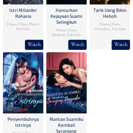
Istri Miliarder
Hancurkan
Tarik Uang Bikin
Rahasia
Kejayaan Suami
Heboh
Selingkuh
Drama China
,
Flextv
,
Drama China
,
Sub Indo
Dramabox
,
Sub Indo
Drama China
,
Netshort
,
Sub Indo
Watch
Watch
Watch
Penyembuhnya
Mantan Suamiku
Istrinya
Kembali
Seranjang