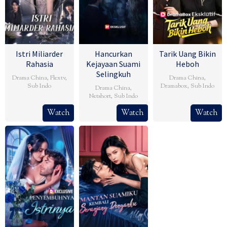
Istri Miliarder
Hancurkan
Tarik Uang Bikin
Rahasia
Kejayaan Suami
Heboh
Selingkuh
Drama China
,
Flextv
,
Drama China
,
Sub Indo
Dramabox
,
Sub Indo
Drama China
,
Netshort
,
Sub Indo
Watch
Watch
Watch