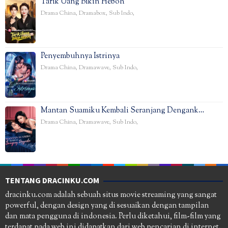
Tarik Uang Bikin Heboh
Drama China
,
Dramabox
,
Sub Indo
,
Penyembuhnya Istrinya
Drama China
,
Dramawave
,
Sub Indo
,
Mantan Suamiku Kembali Seranjang Dengank…
Drama China
,
Dramawave
,
Sub Indo
,
TENTANG DRACINKU.COM
dracinku.com adalah sebuah situs movie streaming yang sangat
powerful, dengan design yang di sesuaikan dengan tampilan
dan mata pengguna di indonesia. Perlu diketahui, film-film yang
terdapat pada web ini didapatkan dari web pencarian di internet.