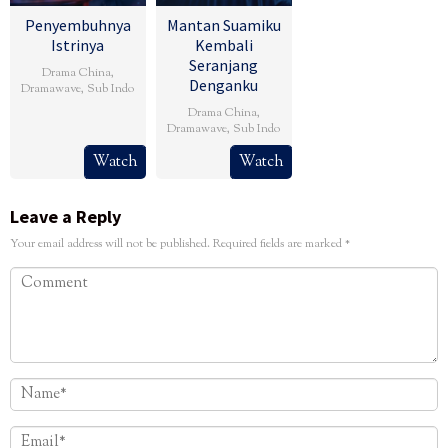
Penyembuhnya
Mantan Suamiku
Istrinya
Kembali
Seranjang
Drama China
,
Denganku
Dramawave
,
Sub Indo
Drama China
,
Dramawave
,
Sub Indo
Watch
Watch
Leave a Reply
Your email address will not be published.
Required fields are marked
*