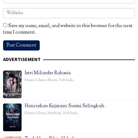
Save my name, email, and website in this browser for the next
time I comment.
ADVERTISEMENT
Istri Miliarder Rahasia
Drama China
,
Flextv
,
Sub Indo
,
Hancurkan Kejayaan Suami Selingkuh
Drama China
,
Netshort
,
Sub Indo
,