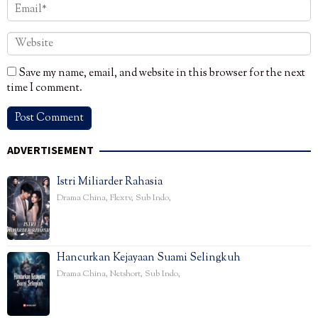
Save my name, email, and website in this browser for the next
time I comment.
ADVERTISEMENT
Istri Miliarder Rahasia
Drama China
,
Flextv
,
Sub Indo
,
Hancurkan Kejayaan Suami Selingkuh
Drama China
,
Netshort
,
Sub Indo
,