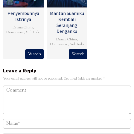
Penyembuhnya
Mantan Suamiku
Istrinya
Kembali
Seranjang
Drama China
,
Denganku
Dramawave
,
Sub Indo
Drama China
,
Dramawave
,
Sub Indo
Watch
Watch
Leave a Reply
Your email address will not be published.
Required fields are marked
*