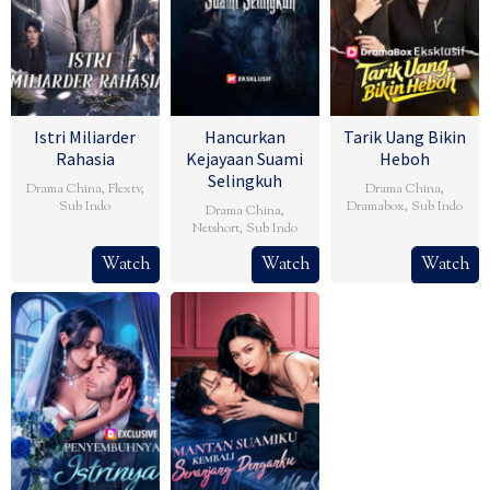
Istri Miliarder
Hancurkan
Tarik Uang Bikin
Rahasia
Kejayaan Suami
Heboh
Selingkuh
Drama China
,
Flextv
,
Drama China
,
Sub Indo
Dramabox
,
Sub Indo
Drama China
,
Netshort
,
Sub Indo
Watch
Watch
Watch