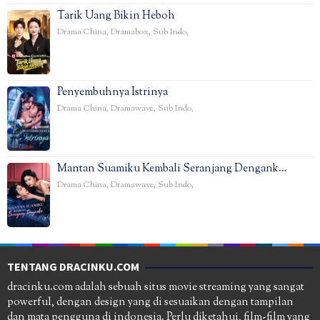
Tarik Uang Bikin Heboh
Drama China
,
Dramabox
,
Sub Indo
,
Penyembuhnya Istrinya
Drama China
,
Dramawave
,
Sub Indo
,
Mantan Suamiku Kembali Seranjang Dengank…
Drama China
,
Dramawave
,
Sub Indo
,
TENTANG DRACINKU.COM
dracinku.com adalah sebuah situs movie streaming yang sangat
powerful, dengan design yang di sesuaikan dengan tampilan
dan mata pengguna di indonesia. Perlu diketahui, film-film yang