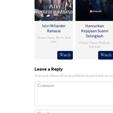
Istri Miliarder
Hancurkan
Rahasia
Kejayaan Suami
Selingkuh
Drama China
,
Flextv
,
Sub
Indo
Drama China
,
Netshort
,
Sub Indo
Watch
Watch
Leave a Reply
Your email address will not be published.
Required fields are m