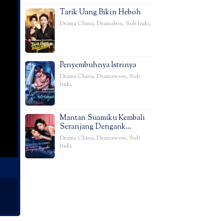
Tarik Uang Bikin Heboh
Drama China
,
Dramabox
,
Sub Indo
,
Penyembuhnya Istrinya
Drama China
,
Dramawave
,
Sub
Indo
,
Mantan Suamiku Kembali
Seranjang Dengank…
Drama China
,
Dramawave
,
Sub
Indo
,