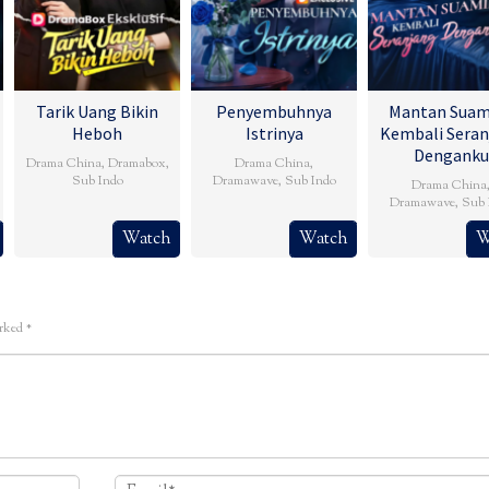
Tarik Uang Bikin
Penyembuhnya
Mantan Suam
Heboh
Istrinya
Kembali Seran
Denganku
Drama China
,
Dramabox
,
Drama China
,
Sub Indo
Dramawave
,
Sub Indo
Drama China
Dramawave
,
Sub 
Watch
Watch
W
arked
*