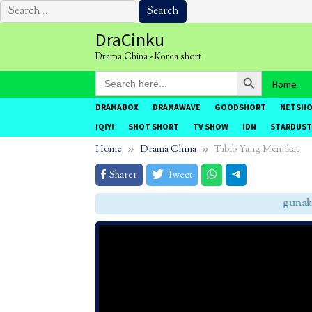
Search
for:
Skip
DraCinku
to
Drama China - Korea short
content
Search Button
Search
Home
for:
DRAMABOX
DRAMAWAVE
GOODSHORT
NETSH
IQIYI
SHOT SHORT
TV SHOW
IDN
STARDUST
Home
Drama China
Tabib Yang Memikat
Sharer
Tweet
gunakan 