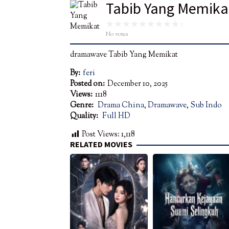
Tabib Yang Memika
No votes
dramawave Tabib Yang Memikat
By:
feri
Posted on:
December 10, 2025
Views:
1118
Genre:
Drama China
,
Dramawave
,
Sub Indo
Quality:
Full HD
Post Views:
1,118
RELATED MOVIES