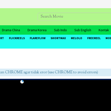
Drama China
Drama Korea
Sub Indo
Sub English
Kontak
ORT
FLICKREELS
FLAREFLOW
SHORTMAX
MELOLO
FREEREEL
MO
CHROME agar tidak eror (use CHROME to avoid errors)