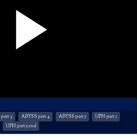
part 3
ABYSS part 4
ABYSS part 5
UPN part 1
UPN part 5 end