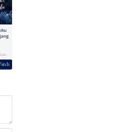
iku
jang
,
Indo
atch