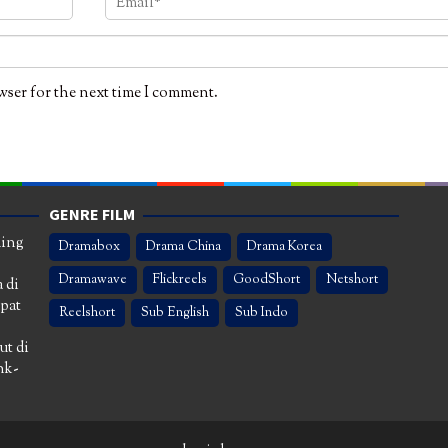
wser for the next time I comment.
GENRE FILM
ming
Dramabox
Drama China
Drama Korea
Dramawave
Flickreels
GoodShort
Netshort
 di
apat
Reelshort
Sub English
Sub Indo
ut di
nk-