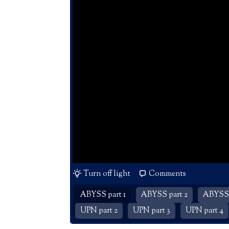
Turn off light
Comments
ABYSS part 1
ABYSS part 2
ABYSS 
UPN part 2
UPN part 3
UPN part 4