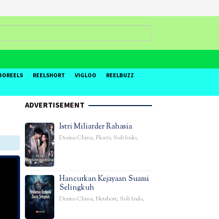
BOREELS
REELSHORT
VIGLOO
REELBUZZ
ADVERTISEMENT
Istri Miliarder Rahasia
Drama China
,
Flextv
,
Sub Indo
,
Hancurkan Kejayaan Suami
Selingkuh
Drama China
,
Netshort
,
Sub Indo
,