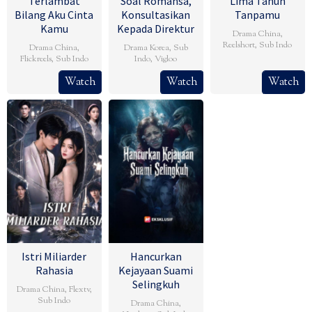
Terlambat
Soal Romansa,
Lima Tahun
Bilang Aku Cinta
Konsultasikan
Tanpamu
Kamu
Kepada Direktur
Drama China
,
Reelshort
,
Sub Indo
Drama China
,
Drama Korea
,
Sub
Flickreels
,
Sub Indo
Indo
,
Vigloo
Watch
Watch
Watch
Istri Miliarder
Hancurkan
Rahasia
Kejayaan Suami
Selingkuh
Drama China
,
Flextv
,
Sub Indo
Drama China
,