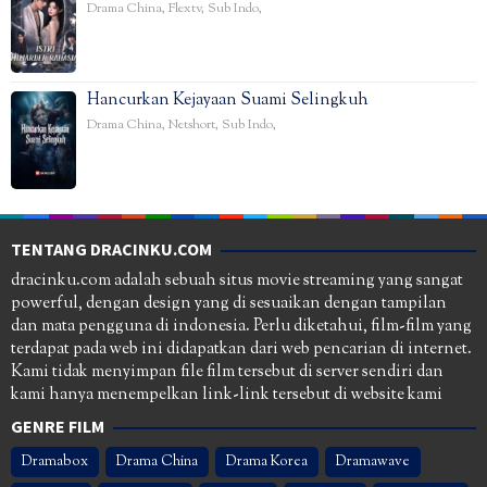
Drama China
,
Flextv
,
Sub Indo
,
Hancurkan Kejayaan Suami Selingkuh
Drama China
,
Netshort
,
Sub Indo
,
TENTANG DRACINKU.COM
dracinku.com adalah sebuah situs movie streaming yang sangat
powerful, dengan design yang di sesuaikan dengan tampilan
dan mata pengguna di indonesia. Perlu diketahui, film-film yang
terdapat pada web ini didapatkan dari web pencarian di internet.
Kami tidak menyimpan file film tersebut di server sendiri dan
kami hanya menempelkan link-link tersebut di website kami
GENRE FILM
Dramabox
Drama China
Drama Korea
Dramawave