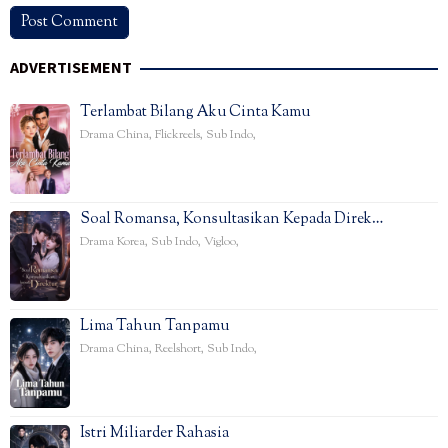
ADVERTISEMENT
Terlambat Bilang Aku Cinta Kamu
Drama China
,
Flickreels
,
Sub Indo
,
Soal Romansa, Konsultasikan Kepada Direk…
Drama Korea
,
Sub Indo
,
Vigloo
,
Lima Tahun Tanpamu
Drama China
,
Reelshort
,
Sub Indo
,
Istri Miliarder Rahasia