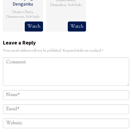
Drama Korea
,
Denganku
Dramabox
,
Sub Indo
Drama China
,
Dramawave
,
Sub Indo
Watch
Watch
Leave a Reply
Your email address will not be published.
Required fields are marked
*