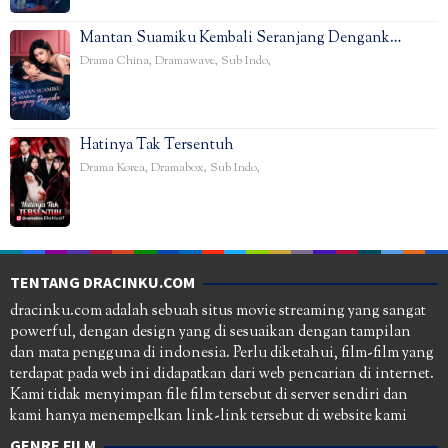
Mantan Suamiku Kembali Seranjang Dengank…
Drama China
,
Dramawave
,
Sub Indo
,
Hatinya Tak Tersentuh
Drama Korea
,
Dramabox
,
Sub Indo
,
TENTANG DRACINKU.COM
dracinku.com adalah sebuah situs movie streaming yang sangat
powerful, dengan design yang di sesuaikan dengan tampilan
dan mata pengguna di indonesia. Perlu diketahui, film-film yang
terdapat pada web ini didapatkan dari web pencarian di internet.
Kami tidak menyimpan file film tersebut di server sendiri dan
kami hanya menempelkan link-link tersebut di website kami
GENRE FILM