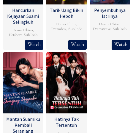
Hancurkan
Tarik Uang Bikin
Penyembuhnya
Kejayaan Suami
Heboh
Istrinya
Selingkuh
Drama China
,
Drama China
,
Dramabox
,
Sub Indo
Dramawave
,
Sub Indo
Drama China
,
Netshort
,
Sub Indo
Watch
Watch
Watch
Mantan Suamiku
Hatinya Tak
Kembali
Tersentuh
Seranjang