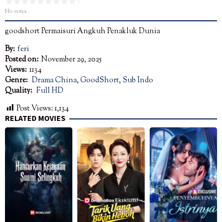
No votes
goodshort Permaisuri Angkuh Penakluk Dunia
By:
feri
Posted on:
November 29, 2025
Views:
1134
Genre:
Drama China
,
GoodShort
,
Sub Indo
Quality:
Full HD
Post Views:
1,134
RELATED MOVIES