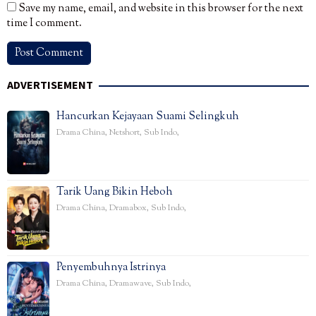
Save my name, email, and website in this browser for the next
time I comment.
ADVERTISEMENT
Hancurkan Kejayaan Suami Selingkuh
Drama China
,
Netshort
,
Sub Indo
,
Tarik Uang Bikin Heboh
Drama China
,
Dramabox
,
Sub Indo
,
Penyembuhnya Istrinya
Drama China
,
Dramawave
,
Sub Indo
,