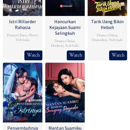
Istri Miliarder
Hancurkan
Tarik Uang Bikin
Rahasia
Kejayaan Suami
Heboh
Selingkuh
Drama China
,
Flextv
,
Drama China
,
Sub Indo
Dramabox
,
Sub Indo
Drama China
,
Netshort
,
Sub Indo
Watch
Watch
Watch
Penyembuhnya
Mantan Suamiku