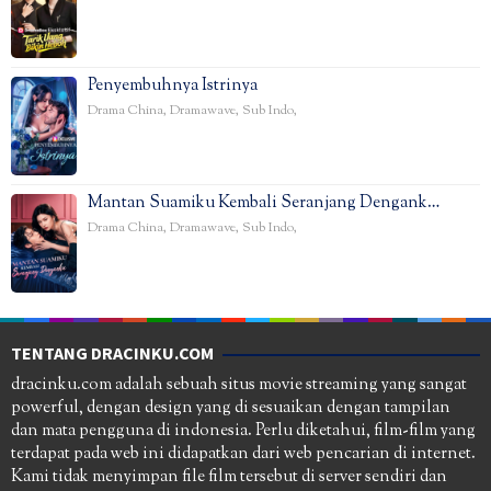
Penyembuhnya Istrinya
Drama China
,
Dramawave
,
Sub Indo
,
Mantan Suamiku Kembali Seranjang Dengank…
Drama China
,
Dramawave
,
Sub Indo
,
TENTANG DRACINKU.COM
dracinku.com adalah sebuah situs movie streaming yang sangat
powerful, dengan design yang di sesuaikan dengan tampilan
dan mata pengguna di indonesia. Perlu diketahui, film-film yang
terdapat pada web ini didapatkan dari web pencarian di internet.
Kami tidak menyimpan file film tersebut di server sendiri dan