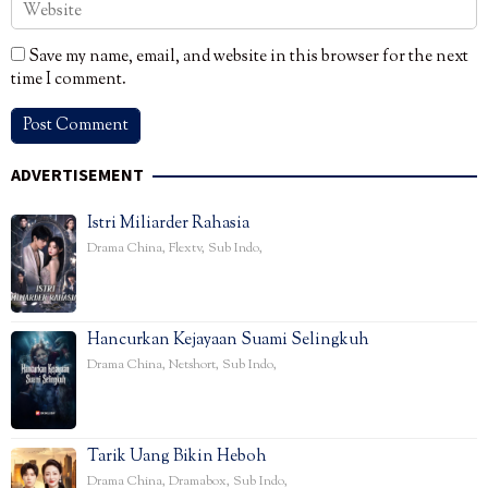
Save my name, email, and website in this browser for the next
time I comment.
ADVERTISEMENT
Istri Miliarder Rahasia
Drama China
,
Flextv
,
Sub Indo
,
Hancurkan Kejayaan Suami Selingkuh
Drama China
,
Netshort
,
Sub Indo
,
Tarik Uang Bikin Heboh
Drama China
,
Dramabox
,
Sub Indo
,