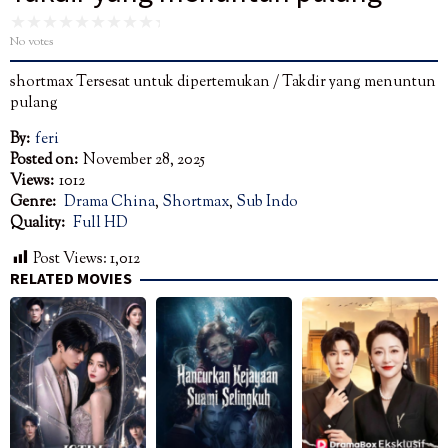
No votes
shortmax Tersesat untuk dipertemukan / Takdir yang menuntun
pulang
By:
feri
Posted on:
November 28, 2025
Views:
1012
Genre:
Drama China
,
Shortmax
,
Sub Indo
Quality:
Full HD
Post Views:
1,012
RELATED MOVIES