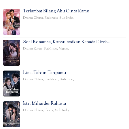
Terlambat Bilang Aku Cinta Kamu
Drama China
,
Flickreels
,
Sub Indo
,
Soal Romansa, Konsultasikan Kepada Direk…
Drama Korea
,
Sub Indo
,
Vigloo
,
Lima Tahun Tanpamu
Drama China
,
Reelshort
,
Sub Indo
,
Istri Miliarder Rahasia
Drama China
,
Flextv
,
Sub Indo
,