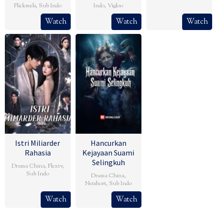
Flickreels
,
Sub Indo
Indo
,
Vigloo
Watch
Watch
Watch
Istri Miliarder
Hancurkan
Rahasia
Kejayaan Suami
Selingkuh
Drama China
,
Flextv
,
Sub Indo
Drama China
,
Netshort
,
Sub Indo
Watch
Watch