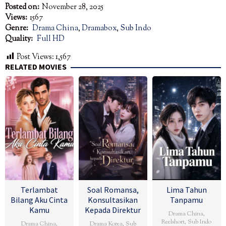
Posted on:
November 28, 2025
Views:
1567
Genre:
Drama China
,
Dramabox
,
Sub Indo
Quality:
Full HD
Post Views:
1,567
RELATED MOVIES
Terlambat
Soal Romansa,
Lima Tahun
Bilang Aku Cinta
Konsultasikan
Tanpamu
Kamu
Kepada Direktur
Drama China
,
Reelshort
,
Sub Indo
Drama China
,
Drama Korea
,
Sub