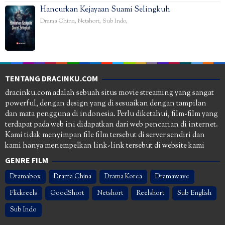
Hancurkan Kejayaan Suami Selingkuh
Drama China
,
Netshort
,
Sub Indo
,
TENTANG DRACINKU.COM
dracinku.com adalah sebuah situs movie streaming yang sangat
powerful, dengan design yang di sesuaikan dengan tampilan
dan mata pengguna di indonesia. Perlu diketahui, film-film yang
terdapat pada web ini didapatkan dari web pencarian di internet.
Kami tidak menyimpan file film tersebut di server sendiri dan
kami hanya menempelkan link-link tersebut di website kami
GENRE FILM
Dramabox
Drama China
Drama Korea
Dramawave
Flickreels
GoodShort
Netshort
Reelshort
Sub English
Sub Indo