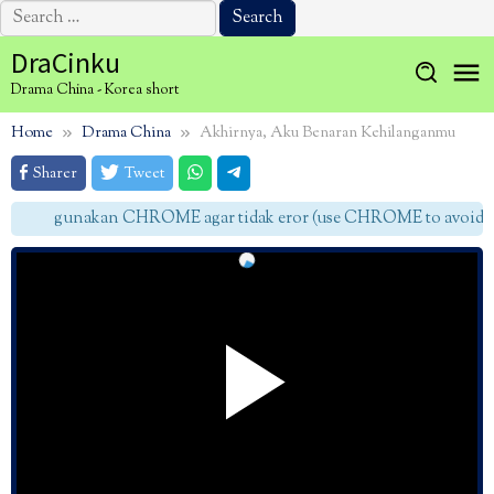
Search
for:
Skip
DraCinku
to
Drama China - Korea short
content
Home
Drama China
Akhirnya, Aku Benaran Kehilanganmu
Sharer
Tweet
gunakan CHROME agar tidak eror (use CHROME to avoid er