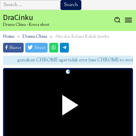
Search
for:
Skip
DraCinku
to
Drama China - Korea short
content
Home
Drama China
Aku dan Kelima Kakak Iparku
Sharer
Tweet
gunakan CHROME agar tidak eror (use CHROME to avoid e