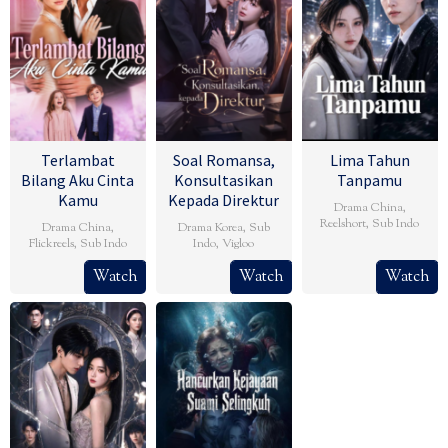
Terlambat
Soal Romansa,
Lima Tahun
Bilang Aku Cinta
Konsultasikan
Tanpamu
Kamu
Kepada Direktur
Drama China
,
Reelshort
,
Sub Indo
Drama China
,
Drama Korea
,
Sub
Flickreels
,
Sub Indo
Indo
,
Vigloo
Watch
Watch
Watch