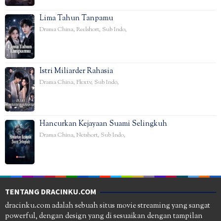
Lima Tahun Tanpamu
Drama China
,
Reelshort
,
Sub Indo
,
Istri Miliarder Rahasia
Drama China
,
Flextv
,
Sub Indo
,
Hancurkan Kejayaan Suami Selingkuh
Drama China
,
Netshort
,
Sub Indo
,
TENTANG DRACINKU.COM
dracinku.com adalah sebuah situs movie streaming yang sangat
powerful, dengan design yang di sesuaikan dengan tampilan