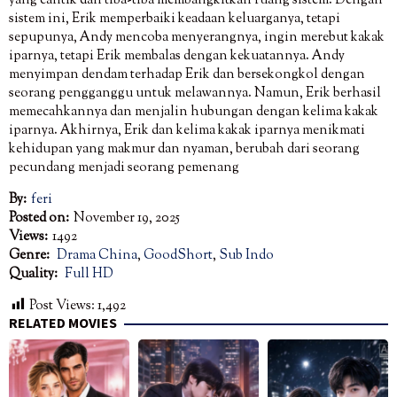
yang cantik dan tiba-tiba membangkitkan ruang sistem. Dengan
sistem ini, Erik memperbaiki keadaan keluarganya, tetapi
sepupunya, Andy mencoba menyerangnya, ingin merebut kakak
iparnya, tetapi Erik membalas dengan kekuatannya. Andy
menyimpan dendam terhadap Erik dan bersekongkol dengan
seorang pengganggu untuk melawannya. Namun, Erik berhasil
memecahkannya dan menjalin hubungan dengan kelima kakak
iparnya. Akhirnya, Erik dan kelima kakak iparnya menikmati
kehidupan yang makmur dan nyaman, berubah dari seorang
pecundang menjadi seorang pemenang
By:
feri
Posted on:
November 19, 2025
Views:
1492
Genre:
Drama China
,
GoodShort
,
Sub Indo
Quality:
Full HD
Post Views:
1,492
RELATED MOVIES