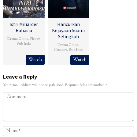
Istri Miliarder
Hancurkan
Rahasia
Kejayaan Suami
Selingkuh
Drama China
,
Flextv
,
Sub Indo
Drama China
,
Netshort
,
Sub Indo
Watch
Watch
Leave a Reply
Your email address will not be published.
Required fields are marked
*