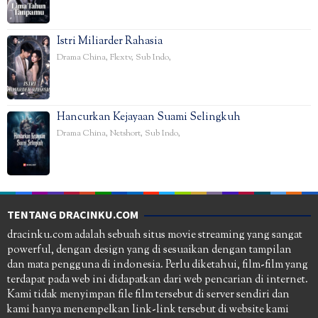
Istri Miliarder Rahasia
Drama China
,
Flextv
,
Sub Indo
,
Hancurkan Kejayaan Suami Selingkuh
Drama China
,
Netshort
,
Sub Indo
,
TENTANG DRACINKU.COM
dracinku.com adalah sebuah situs movie streaming yang sangat
powerful, dengan design yang di sesuaikan dengan tampilan
dan mata pengguna di indonesia. Perlu diketahui, film-film yang
terdapat pada web ini didapatkan dari web pencarian di internet.
Kami tidak menyimpan file film tersebut di server sendiri dan
kami hanya menempelkan link-link tersebut di website kami