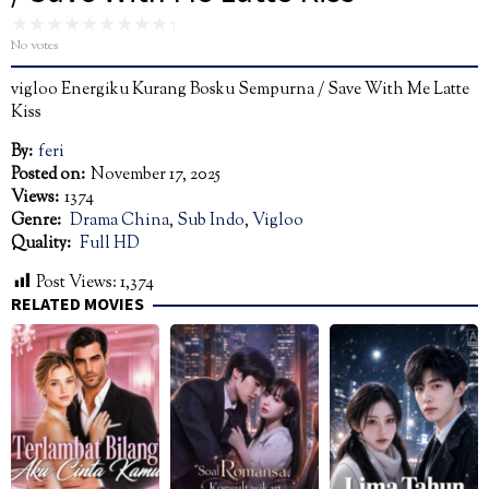
No votes
vigloo Energiku Kurang Bosku Sempurna / Save With Me Latte
Kiss
By:
feri
Posted on:
November 17, 2025
Views:
1374
Genre:
Drama China
,
Sub Indo
,
Vigloo
Quality:
Full HD
Post Views:
1,374
RELATED MOVIES