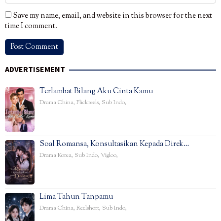
Save my name, email, and website in this browser for the next
time I comment.
ADVERTISEMENT
Terlambat Bilang Aku Cinta Kamu
Drama China
,
Flickreels
,
Sub Indo
,
Soal Romansa, Konsultasikan Kepada Direk…
Drama Korea
,
Sub Indo
,
Vigloo
,
Lima Tahun Tanpamu
Drama China
,
Reelshort
,
Sub Indo
,