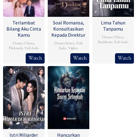
Terlambat
Soal Romansa,
Lima Tahun
Bilang Aku Cinta
Konsultasikan
Tanpamu
Kamu
Kepada Direktur
Drama China
,
Reelshort
,
Sub Indo
Drama China
,
Drama Korea
,
Sub
Flickreels
,
Sub Indo
Indo
,
Vigloo
Watch
Watch
Watch
Istri Miliarder
Hancurkan