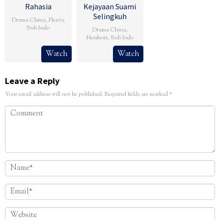
Rahasia
Kejayaan Suami
Selingkuh
Drama China
,
Flextv
,
Sub Indo
Drama China
,
Netshort
,
Sub Indo
Watch
Watch
Leave a Reply
Your email address will not be published.
Required fields are marked
*