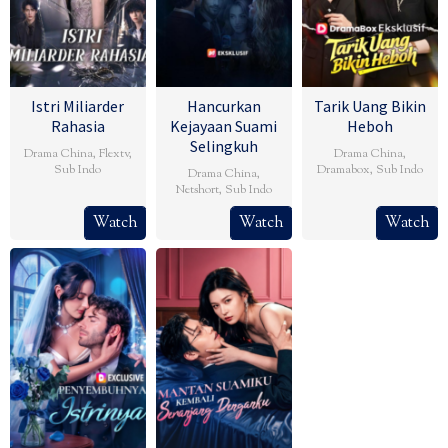
Istri Miliarder
Hancurkan
Tarik Uang Bikin
Rahasia
Kejayaan Suami
Heboh
Selingkuh
Drama China
,
Flextv
,
Drama China
,
Sub Indo
Dramabox
,
Sub Indo
Drama China
,
Netshort
,
Sub Indo
Watch
Watch
Watch