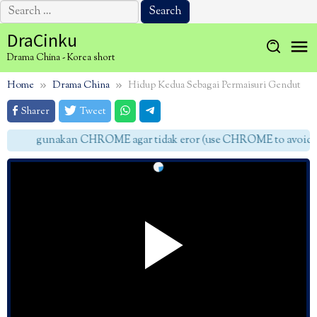
Search
for:
Skip
DraCinku
to
Drama China - Korea short
content
Home
Drama China
Hidup Kedua Sebagai Permaisuri Gendut
Sharer
Tweet
gunakan CHROME agar tidak eror (use CHROME to avoid er