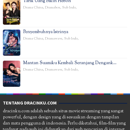
Tarik Uang Bikin Heboh
Drama China
,
Dramabox
,
Sub Indo
,
Penyembuhnya Istrinya
Drama China
,
Dramawave
,
Sub Indo
,
Mantan Suamiku Kembali Seranjang Dengank…
Drama China
,
Dramawave
,
Sub Indo
,
TENTANG DRACINKU.COM
dracinku.com adalah sebuah situs movie streaming yang sangat
powerful, dengan design yang di sesuaikan dengan tampilan
dan mata pengguna di indonesia. Perlu diketahui, film-film yang
terdapat pada web ini didapatkan dari web pencarian di internet.