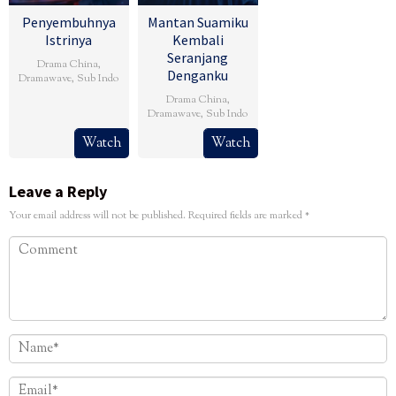
Penyembuhnya
Mantan Suamiku
Istrinya
Kembali
Seranjang
Drama China
,
Denganku
Dramawave
,
Sub Indo
Drama China
,
Dramawave
,
Sub Indo
Watch
Watch
Leave a Reply
Your email address will not be published.
Required fields are marked
*