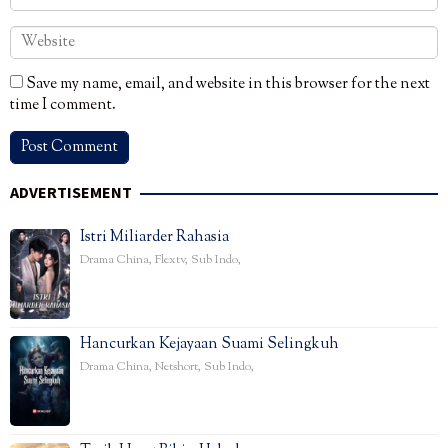
Save my name, email, and website in this browser for the next
time I comment.
ADVERTISEMENT
Istri Miliarder Rahasia
Drama China
,
Flextv
,
Sub Indo
,
Hancurkan Kejayaan Suami Selingkuh
Drama China
,
Netshort
,
Sub Indo
,