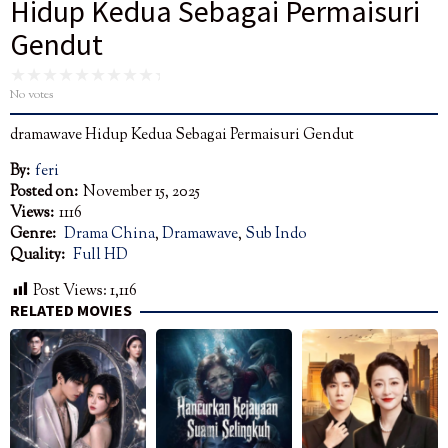
Hidup Kedua Sebagai Permaisuri
Gendut
No votes
dramawave Hidup Kedua Sebagai Permaisuri Gendut
By:
feri
Posted on:
November 15, 2025
Views:
1116
Genre:
Drama China
,
Dramawave
,
Sub Indo
Quality:
Full HD
Post Views:
1,116
RELATED MOVIES