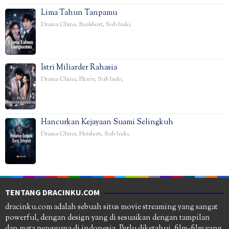
Lima Tahun Tanpamu
Drama China
,
Reelshort
,
Sub Indo
,
Istri Miliarder Rahasia
Drama China
,
Flextv
,
Sub Indo
,
Hancurkan Kejayaan Suami Selingkuh
Drama China
,
Netshort
,
Sub Indo
,
TENTANG DRACINKU.COM
dracinku.com adalah sebuah situs movie streaming yang sangat
powerful, dengan design yang di sesuaikan dengan tampilan
dan mata pengguna di indonesia. Perlu diketahui, film-film yang