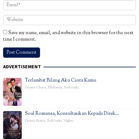
Save my name, email, and website in this browser for the next
time I comment.
ADVERTISEMENT
Terlambat Bilang Aku Cinta Kamu
Drama China
,
Flickreels
,
Sub Indo
,
Soal Romansa, Konsultasikan Kepada Direk…
Drama Korea
,
Sub Indo
,
Vigloo
,