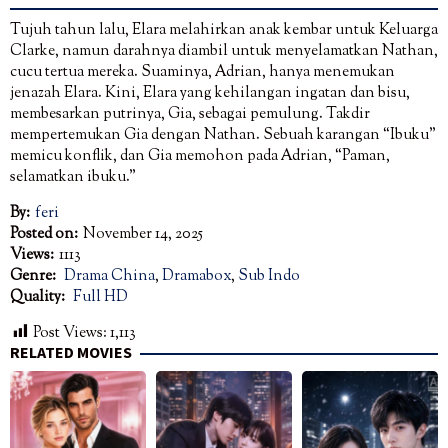
Tujuh tahun lalu, Elara melahirkan anak kembar untuk Keluarga
Clarke, namun darahnya diambil untuk menyelamatkan Nathan,
cucu tertua mereka. Suaminya, Adrian, hanya menemukan
jenazah Elara. Kini, Elara yang kehilangan ingatan dan bisu,
membesarkan putrinya, Gia, sebagai pemulung. Takdir
mempertemukan Gia dengan Nathan. Sebuah karangan “Ibuku”
memicu konflik, dan Gia memohon pada Adrian, “Paman,
selamatkan ibuku.”
By:
feri
Posted on:
November 14, 2025
Views:
1113
Genre:
Drama China
,
Dramabox
,
Sub Indo
Quality:
Full HD
Post Views:
1,113
RELATED MOVIES