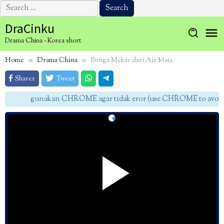
Search
for:
Skip
DraCinku
to
Drama China - Korea short
content
Home
Drama China
Bunga Mekar dari Air Mata
Sharer
Tweet
gunakan CHROME agar tidak eror (use CHROME to avoid e