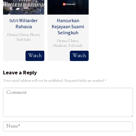
Istri Miliarder
Hancurkan
Rahasia
Kejayaan Suami
Selingkuh
Drama China
,
Flextv
,
Sub Indo
Drama China
,
Netshort
,
Sub Indo
Watch
Watch
Leave a Reply
Your email address will not be published.
Required fields are marked
*