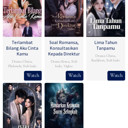
Terlambat
Soal Romansa,
Lima Tahun
Bilang Aku Cinta
Konsultasikan
Tanpamu
Kamu
Kepada Direktur
Drama China
,
Reelshort
,
Sub Indo
Drama China
,
Drama Korea
,
Sub
Flickreels
,
Sub Indo
Indo
,
Vigloo
Watch
Watch
Watch