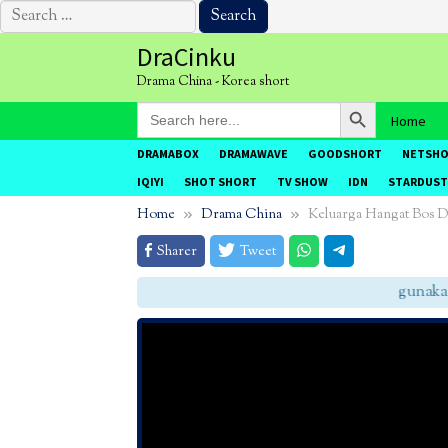
Search
for:
Skip
DraCinku
to
Drama China - Korea short
content
Search Button
Search
Home
for:
DRAMABOX
DRAMAWAVE
GOODSHORT
NETSH
IQIYI
SHOT SHORT
TV SHOW
IDN
STARDUST
Home
Drama China
Keluarga Hangat Bos Di
Sharer
Tweet
gunakan C