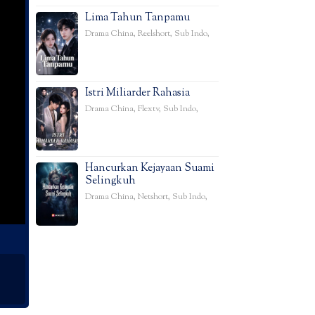
Lima Tahun Tanpamu
Drama China
,
Reelshort
,
Sub Indo
,
Istri Miliarder Rahasia
Drama China
,
Flextv
,
Sub Indo
,
Hancurkan Kejayaan Suami
Selingkuh
Drama China
,
Netshort
,
Sub Indo
,