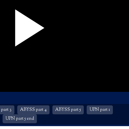
part 3
ABYSS part 4
ABYSS part 5
UPN part 1
UPN part 5 end