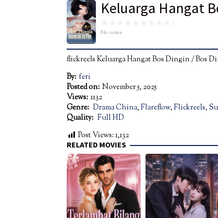
Keluarga Hangat Bos
No votes
flickreels Keluarga Hangat Bos Dingin / Bos Di
By:
feri
Posted on:
November 5, 2025
Views:
1132
Genre:
Drama China
,
Flareflow
,
Flickreels
,
Su
Quality:
Full HD
Post Views:
1,132
RELATED MOVIES