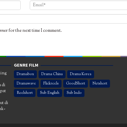
wser for the next time I comment.
GENRE FILM
ming
Dramabox
Drama China
Drama Korea
Dramawave
Flickreels
GoodShort
Netshort
 di
apat
Reelshort
Sub English
Sub Indo
ut di
nk-