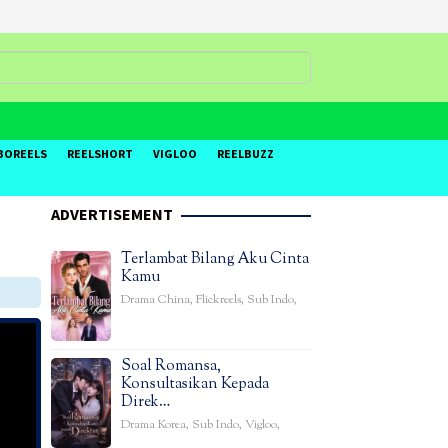
BOREELS
REELSHORT
VIGLOO
REELBUZZ
ADVERTISEMENT
Terlambat Bilang Aku Cinta
Kamu
Drama China
,
Flickreels
,
Sub Indo
,
Soal Romansa,
Konsultasikan Kepada
Direk…
Drama Korea
,
Sub Indo
,
Vigloo
,