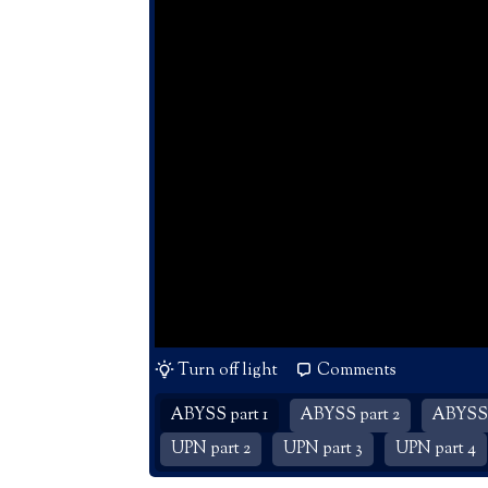
Turn off light
Comments
ABYSS part 1
ABYSS part 2
ABYSS 
UPN part 2
UPN part 3
UPN part 4