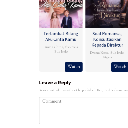
Terlambat Bilang
Soal Romansa,
Aku Cinta Kamu
Konsultasikan
Kepada Direktur
Drama China
,
Flickreels
,
Sub Indo
Drama Korea
,
Sub Indo
,
Vigloo
Watch
Watch
Leave a Reply
Your email address will not be published.
Required fields are m