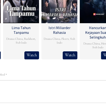
Lima Tahun
Istri Miliarder
Hancurka
Tanpamu
Rahasia
Kejayaan Su
Selingkuh
Drama China
,
Reelshort
,
Drama China
,
Flextv
,
Sub
Sub Indo
Indo
Drama China
,
Net
Sub Indo
Watch
Watch
W
arked
*