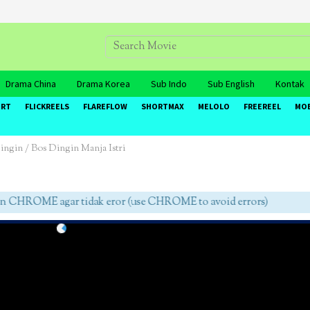
Drama China
Drama Korea
Sub Indo
Sub English
Kontak
ORT
FLICKREELS
FLAREFLOW
SHORTMAX
MELOLO
FREEREEL
MO
ngin / Bos Dingin Manja Istri
HROME agar tidak eror (use CHROME to avoid errors)