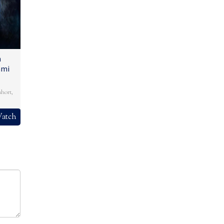
n
ami
short
,
atch