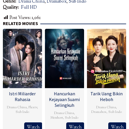
Genre:
Drama China
,
Dramabox
,
Sub Indo
Quality:
Full HD
Post Views:
1,061
RELATED MOVIES
Istri Miliarder
Hancurkan
Tarik Uang Bikin
Rahasia
Kejayaan Suami
Heboh
Selingkuh
Drama China
,
Flextv
,
Drama China
,
Sub Indo
Dramabox
,
Sub Indo
Drama China
,
Netshort
,
Sub Indo
Watch
Watch
Watch