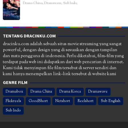
Drama China
,
Dramawave
,
Sub Indo
,
TENTANG DRACINKU.COM
dracinku.com adalah sebuah situs movie streaming yang sangat
powerful, dengan design yang di sesuaikan dengan tampilan
dan mata pengguna di indonesia. Perlu diketahui, film-film yang
terdapat pada web ini didapatkan dari web pencarian di internet.
Kami tidak menyimpan file film tersebut di server sendiri dan
kami hanya menempelkan link-link tersebut di website kami
GENRE FILM
Dramabox
Drama China
Drama Korea
Dramawave
Flickreels
GoodShort
Netshort
Reelshort
Sub English
Sub Indo