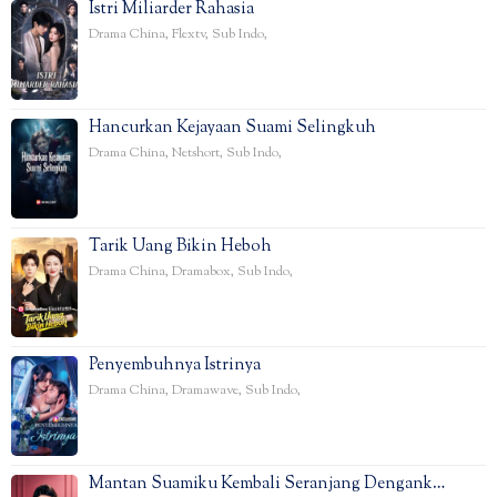
Istri Miliarder Rahasia
Drama China
,
Flextv
,
Sub Indo
,
Hancurkan Kejayaan Suami Selingkuh
Drama China
,
Netshort
,
Sub Indo
,
Tarik Uang Bikin Heboh
Drama China
,
Dramabox
,
Sub Indo
,
Penyembuhnya Istrinya
Drama China
,
Dramawave
,
Sub Indo
,
Mantan Suamiku Kembali Seranjang Dengank…