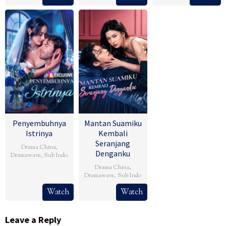
Penyembuhnya
Mantan Suamiku
Istrinya
Kembali
Seranjang
Drama China
,
Denganku
Dramawave
,
Sub Indo
Drama China
,
Dramawave
,
Sub Indo
Watch
Watch
Leave a Reply