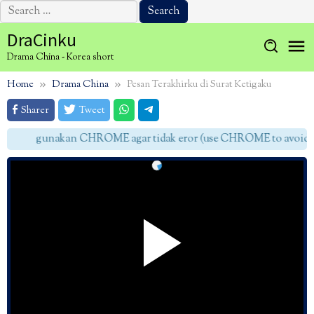
Search
for:
Skip
DraCinku
to
Drama China - Korea short
content
Home
Drama China
Pesan Terakhirku di Surat Ketigaku
Sharer
Tweet
gunakan CHROME agar tidak eror (use CHROME to avoid er