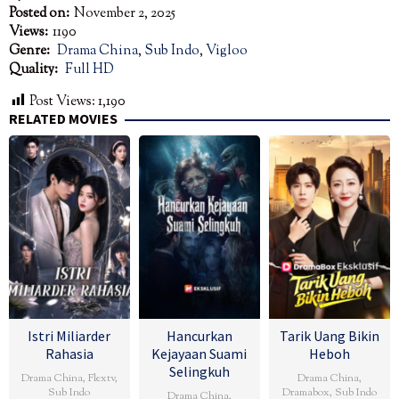
Posted on:
November 2, 2025
Views:
1190
Genre:
Drama China
,
Sub Indo
,
Vigloo
Quality:
Full HD
Post Views:
1,190
RELATED MOVIES
Istri Miliarder
Hancurkan
Tarik Uang Bikin
Rahasia
Kejayaan Suami
Heboh
Selingkuh
Drama China
,
Flextv
,
Drama China
,
Sub Indo
Dramabox
,
Sub Indo
Drama China
,