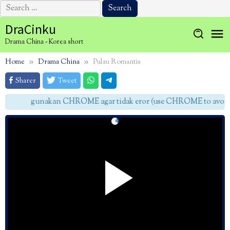
Search
for:
Skip
DraCinku
to
Drama China - Korea short
content
Home
Drama China
Pulau Romantis
Sharer
Tweet
gunakan CHROME agar tidak eror (use CHROME to avoid e