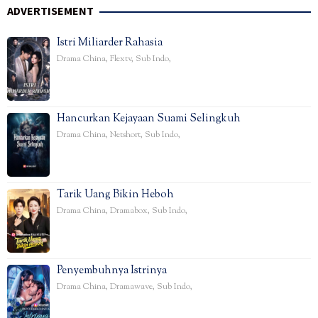
ADVERTISEMENT
Istri Miliarder Rahasia
Drama China
,
Flextv
,
Sub Indo
,
Hancurkan Kejayaan Suami Selingkuh
Drama China
,
Netshort
,
Sub Indo
,
Tarik Uang Bikin Heboh
Drama China
,
Dramabox
,
Sub Indo
,
Penyembuhnya Istrinya
Drama China
,
Dramawave
,
Sub Indo
,