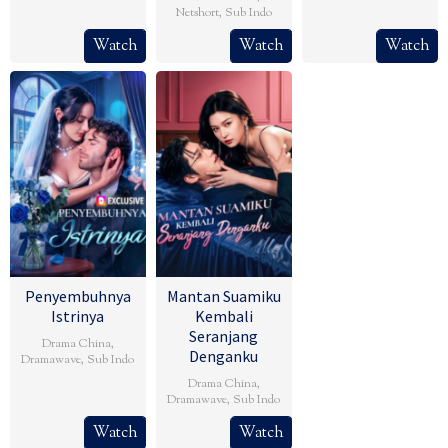
Netshort
,
Sub Indo
Watch
Watch
Watch
Penyembuhnya
Mantan Suamiku
Istrinya
Kembali
Seranjang
Drama China
,
Denganku
Dramawave
,
Sub Indo
Drama China
,
Dramawave
,
Sub Indo
Watch
Watch