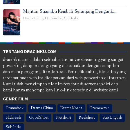
Mantan Suamiku Kembali Seranjang Dengank…
Drama China
,
Dramawave
,
Sub Indo
,
TENTANG DRACINKU.COM
dracinku.com adalah sebuah situs movie streaming yang sangat
powerful, dengan design yang di sesuaikan dengan tampilan
dan mata pengguna di indonesia. Perlu diketahui, film-film yang
terdapat pada web ini didapatkan dari web pencarian di internet.
Kami tidak menyimpan file film tersebut di server sendiri dan
kami hanya menempelkan link-link tersebut di website kami
GENRE FILM
Dramabox
Drama China
Drama Korea
Dramawave
Flickreels
GoodShort
Netshort
Reelshort
Sub English
Sub Indo